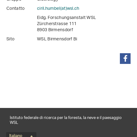
Contatto
ciril.humbel(at)wsl
.
ch
Eidg. Forschungsanstalt WSL
Zürcherstrasse 111
8903 Birmensdorf
Sito
WSL Birmensdorf Bi
condividi
Istituto federale di ricerca per la foresta, la neve e il paesaggio
WSL
Italiano