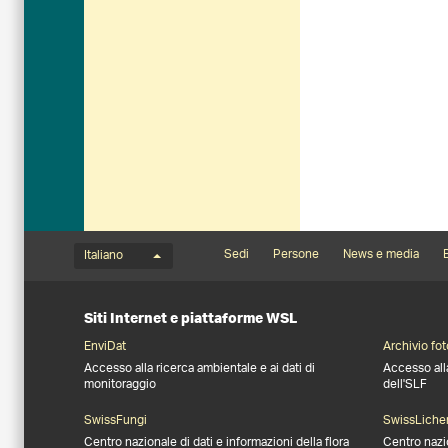
Menu della lingua
Footernavigation
Sedi
Persone
News e media
B
Italiano
Siti Internet e piattaforme WSL
EnviDat
Archivio fot
Accesso alla ricerca ambientale e ai dati di
Accesso all
monitoraggio
dell'SLF
SwissFungi
SwissLiche
Centro nazionale di dati e informazioni della flora
Centro nazi