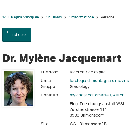
WSL Pagina principale
Chi siamo
Organizzazione
Persone
Indietro
tion
Dr. Mylène Jacquemart
Funzione
Ricercatrice ospite
Unità
Idrologia di montagna e movim
Gruppo
Glaciology
Contatto
mylene.jacquemart(at)wsl
.
ch
Eidg. Forschungsanstalt WSL
Zürcherstrasse 111
8903 Birmensdorf
Sito
WSL Birmensdorf Bi