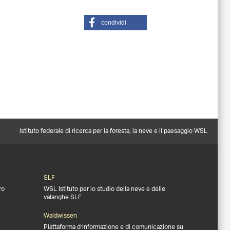
condividi
Istituto federale di ricerca per la foresta, la neve e il paesaggio WSL
SLF
ro
WSL Istituto per lo studio della neve e delle
valanghe SLF
Waldwissen
Piattaforma d’informazione e di comunicazione su