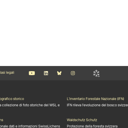
asi legali
ografico storico
L'inventario Forestale Nazionale (IFN)
a collezione di foto storiche del WSL e
IFN rileva l'evoluzione del bosco svizze
ns
Waldschutz Schutz
onale dati e informazioni SwissLichens
Protezione della foresta svizzera