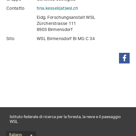
Contatto
tina.kesseli(at)wsl
.
ch
Eidg. Forschungsanstalt WSL
Zürcherstrasse 111
8903 Birmensdorf
Sito
WSL Birmensdorf Bi MG C 34
condividi
Istituto federale di ricerca per la foresta, la neve e il paesaggio
WSL
Italiano