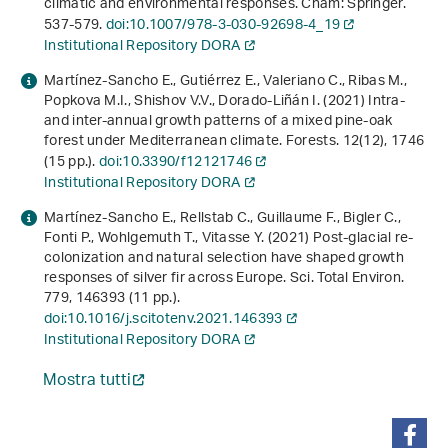
climatic and environmental responses
. Cham: Springer.
537-579.
doi:10.1007/978-3-030-92698-4_19
Institutional Repository DORA
Martínez-Sancho E., Gutiérrez E., Valeriano C., Ribas M.,
Popkova M.I., Shishov V.V., Dorado-Liñán I. (2021) Intra-
and inter-annual growth patterns of a mixed pine-oak
forest under Mediterranean climate. Forests.
12
(12), 1746
(15 pp.).
doi:10.3390/f12121746
Institutional Repository DORA
Martínez-Sancho E., Rellstab C., Guillaume F., Bigler C.,
Fonti P., Wohlgemuth T., Vitasse Y. (2021) Post-glacial re-
colonization and natural selection have shaped growth
responses of silver fir across Europe. Sci. Total Environ.
779
, 146393 (11 pp.).
doi:10.1016/j.scitotenv.2021.146393
Institutional Repository DORA
Mostra tutti