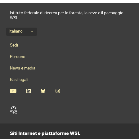
Istituto federale di ricerca per la foresta, la neve e il paesaggio
WSL
Menu della lingua
Italiano
Footernavigation
Sedi
Persone
News e media
Basi legali
Siti Internet e piattaforme WSL