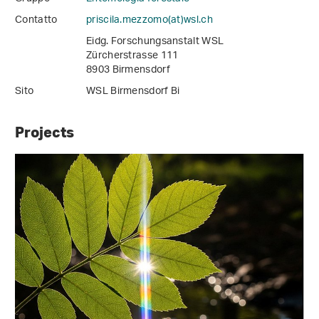
Contatto
priscila.mezzomo(at)wsl
.
ch
Eidg. Forschungsanstalt WSL
Zürcherstrasse 111
8903 Birmensdorf
Sito
WSL Birmensdorf Bi
Projects