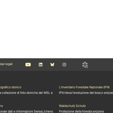
asi legali
ografico storico
L'inventario Forestale Nazionale (IFN)
a collezione di foto storiche del WSL e
IFN rileva l'evoluzione del bosco svizze
ns
Waldschutz Schutz
onale dati e informazioni SwissLichens
Protezione della foresta svizzera