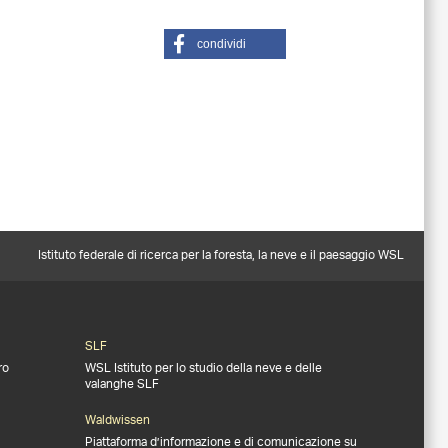
condividi
Istituto federale di ricerca per la foresta, la neve e il paesaggio WSL
SLF
ro
WSL Istituto per lo studio della neve e delle
valanghe SLF
Waldwissen
Piattaforma d’informazione e di comunicazione su