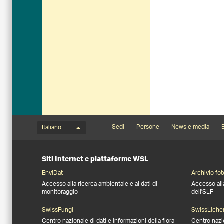
Menu della lingua
Footernavigation
Sedi
Persone
News e media
B
Italiano
Siti Internet e piattaforme WSL
EnviDat
Archivio fot
Accesso alla ricerca ambientale e ai dati di
Accesso all
monitoraggio
dell'SLF
SwissFungi
SwissLiche
Centro nazionale di dati e informazioni della flora
Centro nazi