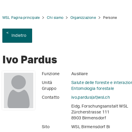
WSL Pagina principale
Chi siamo
Organizzazione
Persone
Indietro
tion
Ivo Pardus
Funzione
Ausiliare
Unità
Salute delle foreste e interazio
Gruppo
Entomologia forestale
Contatto
ivo.pardus(at)wsl
.
ch
Eidg. Forschungsanstalt WSL
Zürcherstrasse 111
8903 Birmensdorf
Sito
WSL Birmensdorf Bi