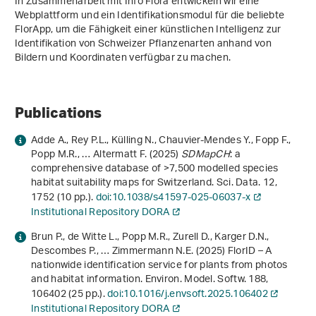
In Zusammenarbeit mit Info Flora entwickeln wir eine
Webplattform und ein Identifikationsmodul für die beliebte
FlorApp, um die Fähigkeit einer künstlichen Intelligenz zur
Identifikation von Schweizer Pflanzenarten anhand von
Bildern und Koordinaten verfügbar zu machen.
Publications
Adde A., Rey P.L., Külling N., Chauvier-Mendes Y., Fopp F.,
Popp M.R., … Altermatt F. (2025)
SDMapCH
: a
comprehensive database of >7,500 modelled species
habitat suitability maps for Switzerland. Sci. Data.
12
,
1752 (10 pp.).
doi:10.1038/s41597-025-06037-x
Institutional Repository DORA
Brun P., de Witte L., Popp M.R., Zurell D., Karger D.N.,
Descombes P., … Zimmermann N.E. (2025) FlorID – A
nationwide identification service for plants from photos
and habitat information. Environ. Model. Softw.
188
,
106402 (25 pp.).
doi:10.1016/j.envsoft.2025.106402
Institutional Repository DORA