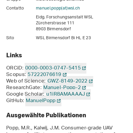
Contatto
manuel.popp(at)wsl
.
ch
Eidg. Forschungsanstalt WSL
Zürcherstrasse 111
8903 Birmensdorf
Sito
WSL Birmensdorf Bi HL E 23
Links
ORCiD:
0000-0003-0747-5415
Scopus:
57222076619
Web of Science:
GWZ-8149-2022
ResearchGate:
Manuel-Popp-2
Google Scholar:
u1jR8AMAAAAJ
GitHub:
ManuelPopp
Ausgewählte Publikationen
Popp, M.R., Kalwij, J.M. Consumer-grade UAV