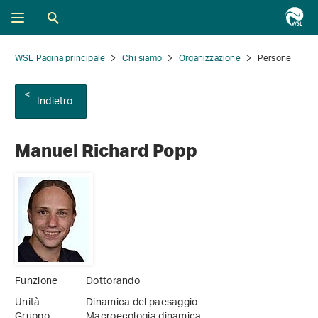
WSL Pagina principale
Chi siamo
Organizzazione
Persone
Indietro
Manuel Richard Popp
Funzione
Dottorando
Unità
Dinamica del paesaggio
Gruppo
Macroecologia dinamica