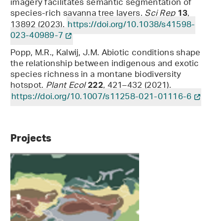
imagery facilitates semantic segmentation of
species-rich savanna tree layers.
Sci Rep
,
13
13892 (2023).
https://doi.org/10.1038/s41598-
023-40989-7
Popp, M.R., Kalwij, J.M. Abiotic conditions shape
the relationship between indigenous and exotic
species richness in a montane biodiversity
hotspot.
Plant Ecol
, 421–432 (2021).
222
https://doi.org/10.1007/s11258-021-01116-6
Projects