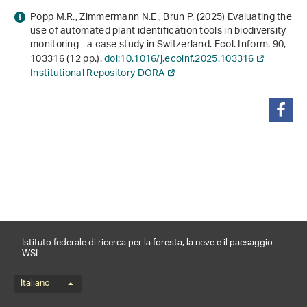
Popp M.R., Zimmermann N.E., Brun P. (2025) Evaluating the
use of automated plant identification tools in biodiversity
monitoring - a case study in Switzerland. Ecol. Inform.
90
,
103316 (12 pp.).
doi:10.1016/j.ecoinf.2025.103316
Institutional Repository DORA
condividi
Istituto federale di ricerca per la foresta, la neve e il paesaggio
WSL
Menu della lingua
Italiano
Footernavigation