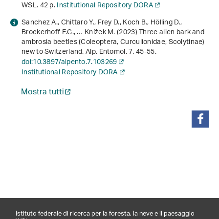
WSL. 42 p.
Institutional Repository DORA
Sanchez A., Chittaro Y., Frey D., Koch B., Hölling D.,
Brockerhoff E.G., … Knížek M. (2023) Three alien bark and
ambrosia beetles (Coleoptera, Curculionidae, Scolytinae)
new to Switzerland. Alp. Entomol.
7
, 45-55.
doi:10.3897/alpento.7.103269
Institutional Repository DORA
Mostra tutti
condividi
Istituto federale di ricerca per la foresta, la neve e il paesaggio