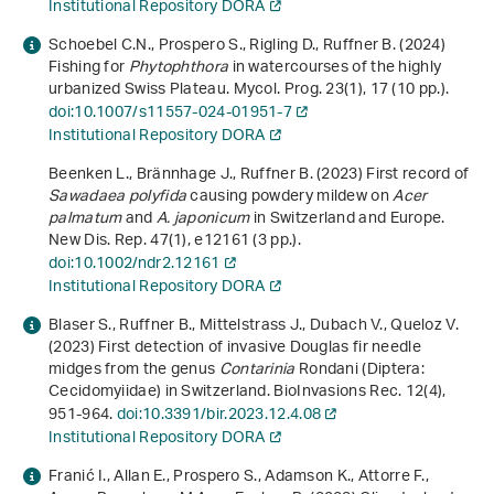
Institutional Repository DORA
Schoebel C.N., Prospero S., Rigling D., Ruffner B. (2024)
Fishing for
Phytophthora
in watercourses of the highly
urbanized Swiss Plateau. Mycol. Prog.
23
(1), 17 (10 pp.).
doi:10.1007/s11557-024-01951-7
Institutional Repository DORA
Beenken L., Brännhage J., Ruffner B. (2023) First record of
Sawadaea polyfida
causing powdery mildew on
Acer
palmatum
and
A. japonicum
in Switzerland and Europe.
New Dis. Rep.
47
(1), e12161 (3 pp.).
doi:10.1002/ndr2.12161
Institutional Repository DORA
Blaser S., Ruffner B., Mittelstrass J., Dubach V., Queloz V.
(2023) First detection of invasive Douglas fir needle
midges from the genus
Contarinia
Rondani (Diptera:
Cecidomyiidae) in Switzerland. BioInvasions Rec.
12
(4),
951-964.
doi:10.3391/bir.2023.12.4.08
Institutional Repository DORA
Franić I., Allan E., Prospero S., Adamson K., Attorre F.,