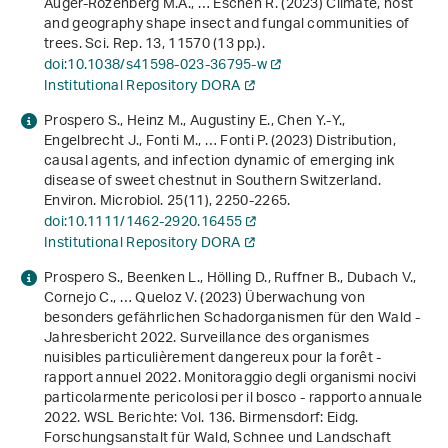
Auger-Rozenberg M.A., … Eschen R. (2023) Climate, host
and geography shape insect and fungal communities of
trees. Sci. Rep.
13
, 11570 (13 pp.).
doi:10.1038/s41598-023-36795-w
Institutional Repository DORA
Prospero S., Heinz M., Augustiny E., Chen Y.‐Y.,
Engelbrecht J., Fonti M., … Fonti P. (2023) Distribution,
causal agents, and infection dynamic of emerging ink
disease of sweet chestnut in Southern Switzerland.
Environ. Microbiol.
25
(11), 2250-2265.
doi:10.1111/1462-2920.16455
Institutional Repository DORA
Prospero S., Beenken L., Hölling D., Ruffner B., Dubach V.,
Cornejo C., … Queloz V. (2023)
Überwachung von
besonders gefährlichen Schadorganismen für den Wald -
Jahresbericht 2022. Surveillance des organismes
nuisibles particulièrement dangereux pour la forêt -
rapport annuel 2022. Monitoraggio degli organismi nocivi
particolarmente pericolosi per il bosco - rapporto annuale
2022
. WSL Berichte: Vol. 136. Birmensdorf: Eidg.
Forschungsanstalt für Wald, Schnee und Landschaft