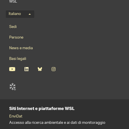
WSL
Menu della lingua
Italiano
Footernavigation
Sedi
Persone
News e media
Basi legali
Siti Internet e piattaforme WSL
EnviDat
Accesso alla ricerca ambientale e ai dati di monitoraggio