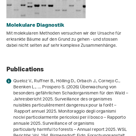
Molekulare Diagnostik
Mit molekularen Methoden versuchen wir der Ursache für
erkrankte Bäume auf den Grund zu gehen - und stossen
dabei nicht selten auf sehr komplexe Zusammenhänge.
Publications
Queloz V., Ruffner B., Hölling D., Orbach J., Cornejo C.,
Beenken L., … Prospero S. (2026)
Überwachung von
besonders gefährlichen Schadorganismen für den Wald –
Jahresbericht 2025. Surveillance des organismes
nuisibles particulièrement dangereux pour la forêt –
Rapport annuel 2025. Monitoraggio degli organismi
nocivi particolarmente pericolosi per il bosco – Rapporto
annuale 2025. Surveillance of organisms
particularly harmful to forests – Annual report 2025
. WSL
Berichte: Vol. 194. Birmensdorf: Eidg. Forschungsanstalt