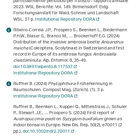
particolarmente pericolosi per il bosco - rapporto annuale
2023
. WSL Berichte: Vol. 149. Birmensdorf: Eidg.
Forschungsanstalt für Wald, Schnee und Landschaft
WSL. 51 p.
Institutional Repository DORA
Ribeiro-Correia J.P., Prospero S., Beenken L., Biedermann
P.H.W., Blaser S., Branco M., … Brockerhoff E.G. (2024)
Distribution of the invasive ambrosia beetle
Anisandrus
maiche
(Coleoptera, Scolytinae) in Switzerland and first
record in Europe of its ambrosia fungus
Ambrosiella
cleistominuta
. Alp. Entomol.
8
, 35-49.
doi:10.3897/alpento.8.117537
Institutional Repository DORA
Ruffner B. (2024)
Phytophthora
-Früherkennung in
Baumschulen. Compost Mag. (Zürich). (1). 3 p.
Institutional Repository DORA
Ruffner B., Beenken L., Kupper Q., Mittelstrass J., Schuler
P., Stewart J.E., … Prospero S. (2024) First report of
Austropuccinia psidii
on
Syzygium buxifolium
grown as
indoor bonsai in Europe. New Dis. Rep.
50
(2), e70011 (2
pp.).
doi:10.1002/ndr2.70011