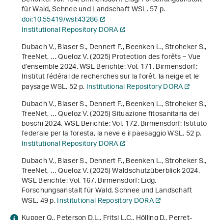
für Wald, Schnee und Landschaft WSL. 57 p.
doi:10.55419/wsl:43286
Institutional Repository DORA
Dubach V., Blaser S., Dennert F., Beenken L., Stroheker S.,
TreeNet, … Queloz V. (2025)
Protection des forêts – Vue
d’ensemble 2024
. WSL Berichte: Vol. 171. Birmensdorf:
Institut fédéral de recherches sur la forêt, la neige et le
paysage WSL. 52 p.
Institutional Repository DORA
Dubach V., Blaser S., Dennert F., Beenken L., Stroheker S.,
TreeNet, … Queloz V. (2025)
Situazione fitosanitaria dei
boschi 2024
. WSL Berichte: Vol. 172. Birmensdorf: Istituto
federale per la foresta, la neve e il paesaggio WSL. 52 p.
Institutional Repository DORA
Dubach V., Blaser S., Dennert F., Beenken L., Stroheker S.,
TreeNet, … Queloz V. (2025)
Waldschutzüberblick 2024
.
WSL Berichte: Vol. 167. Birmensdorf: Eidg.
Forschungsanstalt für Wald, Schnee und Landschaft
WSL. 49 p.
Institutional Repository DORA
Kupper Q., Peterson D.L., Fritsi L.C., Hölling D., Perret-