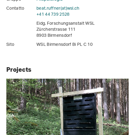
Contatto
beat.ruffner(at)wsl
.
ch
+41 44 739 2528
Eidg. Forschungsanstalt WSL
Zürcherstrasse 111
8903 Birmensdorf
Sito
WSL Birmensdorf Bi PL C 10
Projects