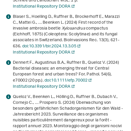
Schnee und Landschaft WSL. 2 p.
Institutional Repository DORA
Blaser S., Hoelling D., Ruffner B., Brockerhoff E., Marazzi
C., Mattei G., … Beenken L. (2024) First record of the
invasive ambrosia beetle
Xylosandrus
compactus
(Eichhoff, 1875) (Coleoptera: Scolytinae) and its fungal
associates in Switzerland. BioInvasions Rec.
13
(3), 621-
636.
doi:10.3391/bir.2024.13.3.05
Institutional Repository DORA
Dennert F., Augustinus B.A., Ruffner B., Queloz V. (2024)
Bacterial diseases: an emerging threat for Central
European forest and urban trees? For. Pathol.
54
(6),
e70002 (20 pp.).
doi:10.1111/efp.70002
Institutional Repository DORA
Queloz V., Beenken L., Hölling D., Ruffner B., Dubach V.,
Cornejo C., … Prospero S. (2024)
Überwachung von
besonders gefährlichen Schadorganismen für den Wald -
Jahresbericht 2023. Surveillance des organismes
nuisibles particulièrement dangereux pour la forêt -
rapport annuel 2023. Monitoraggio degli organismi nocivi