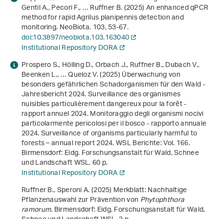
Gentil A., Pecori F., … Ruffner B. (2025) An enhanced qPCR
method for rapid Agrilus planipennis detection and
monitoring. NeoBiota.
103
, 53-67.
doi:10.3897/neobiota.103.163040
Institutional Repository DORA
Prospero S., Hölling D., Orbach J., Ruffner B., Dubach V.,
Beenken L., … Queloz V. (2025)
Überwachung von
besonders gefährlichen Schadorganismen für den Wald -
Jahresbericht 2024. Surveillance des organismes
nuisibles particulièrement dangereux pour la forêt -
rapport annuel 2024. Monitoraggio degli organismi nocivi
particolarmente pericolosi per il bosco - rapporto annuale
2024. Surveillance of organisms particularly harmful to
forests – annual report 2024
. WSL Berichte: Vol. 166.
Birmensdorf: Eidg. Forschungsanstalt für Wald, Schnee
und Landschaft WSL. 60 p.
Institutional Repository DORA
Ruffner B., Speroni A. (2025)
Merkblatt: Nachhaltige
Pflanzenauswahl zur Prävention von
Phytophthora
ramorum
. Birmensdorf: Eidg. Forschungsanstalt für Wald,