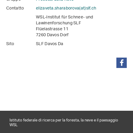
Contatto
elizaveta.sharaborova(at)slf
.
ch
WSL-Institut für Schnee- und
Lawinenforschung SLF
Flüelastrasse 11
7260 Davos Dorf
Sito
SLF Davos Da
condividi
Istituto federale di ricerca per la foresta, la neve e il paesaggio
WSL