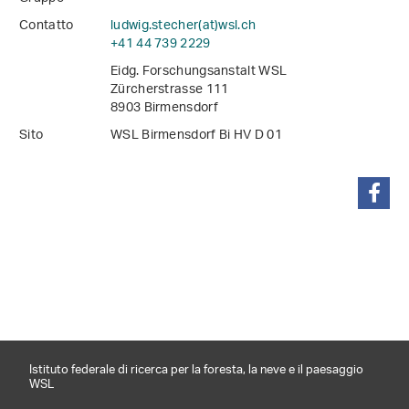
Contatto
ludwig.stecher(at)wsl
.
ch
+41 44 739 2229
Eidg. Forschungsanstalt WSL
Zürcherstrasse 111
8903 Birmensdorf
Sito
WSL Birmensdorf Bi HV D 01
condividi
Istituto federale di ricerca per la foresta, la neve e il paesaggio
WSL