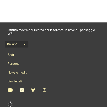
Istituto federale di ricerca per la foresta, la neve e il paesaggio
WSL
Menu della lingua
Italiano
Footernavigation
Sedi
Persone
News e media
Basi legali