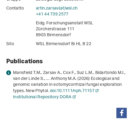
Contatto
artin.zarsav(at)wsl
.
ch
+41 44 739 2577
Eidg. Forschungsanstalt WSL
Zürcherstrasse 111
8903 Birmensdorf
Sito
WSL Birmensdorf Bi HL B 22
Publications
Mansfield T.M., Zarsav A., Cox F., Suz L.M., Bidartondo M.I.,
van der Linde S., … Anthony M.A. (2026) Ecological and
genomic variation in ectomycorrhizal fungal exploration
types. New Phytol.
doi:10.1111/nph.71157
Institutional Repository DORA
condividi