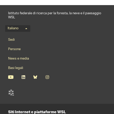
Istituto federale di ricerca per la foresta, la neve e il paesaggio
WSL
Menu della lingua
Italiano
Footernavigation
Sedi
Persone
News e media
Basi legali
Siti Internet e piattaforme WSL