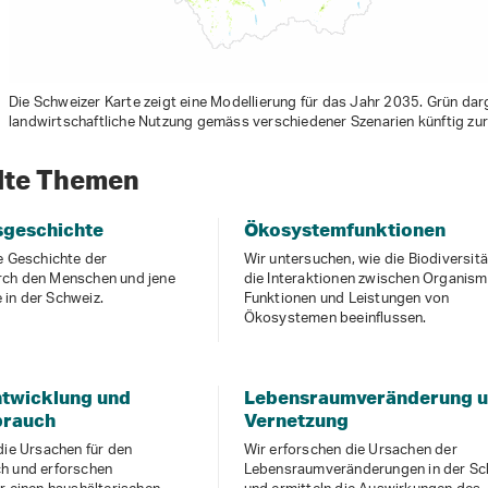
Die Schweizer Karte zeigt eine Modellierung für das Jahr 2035. Grün darg
landwirtschaftliche Nutzung gemäss verschiedener Szenarien künftig zurü
dte Themen
sgeschichte
Ökosystemfunktionen
e Geschichte der
Wir untersuchen, wie die Biodiversit
rch den Menschen und jene
die Interaktionen zwischen Organism
in der Schweiz.
Funktionen und Leistungen von
Ökosystemen beeinflussen.
ntwicklung und
Lebensraumveränderung 
brauch
Vernetzung
die Ursachen für den
Wir erforschen die Ursachen der
h und erforschen
Lebensraumveränderungen in der Sc