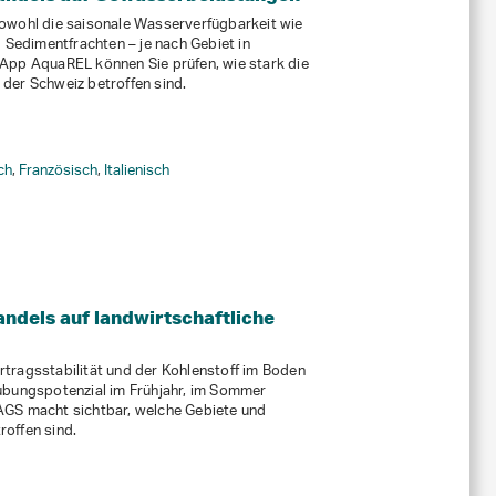
owohl die saisonale Wasserverfügbarkeit wie
d Sedimentfrachten – je nach Gebiet in
App AquaREL können Sie prüfen, wie stark die
der Schweiz betroffen sind.
ch
,
Französisch
,
Italienisch
dels auf landwirtschaftliche
tragsstabilität und der Kohlenstoff im Boden
ubungspotenzial im Frühjahr, im Sommer
AGS macht sichtbar, welche Gebiete und
offen sind.