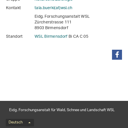
Kontakt
tala.buerki(at)wsl
.
ch
Eidg. Forschungsanstalt WSL
Zürcherstrasse 111
8903 Birmensdorf
Standort
WSL Birmensdorf
Bi CA C 05
teilen
Eidg. Forschungsanstalt für Wald, Schnee und Landschaft WSL
Sprachmenü
Deutsch