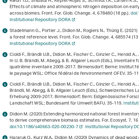
Kwon T.O., Shibata H., Kepfer-Rojas S., Schmidt I.K., Larsen K.S
Effects of climate and atmospheric nitrogen deposition on earl
across biomes. Front. For. Glob. Change.
4
, 678480 (18 pp.).
doi
Institutional Repository DORA
Stadelmann G., Portier J., Didion M., Rogiers N., Thürig E. (2021
a forest reference level. Front. For. Glob. Change.
4
, 685574 (13 
Institutional Repository DORA
Cioldi F., Brändli U.B., Didion M., Fischer C., Ginzler C., Herold A
In U. B. Brändli, M. Abegg, & B. Allgaier Leuch (Eds.),
Inventaire f
quatrième inventaire 2009-2017
. Birmensdorf; Berne: Institut f
le paysage WSL; Office fédéral de l'environnement OFEV. 35-1
Cioldi F., Brändli U.B., Didion M., Fischer C., Ginzler C., Herold A
Brändli, M. Abegg, & B. Allgaier Leuch (Eds.),
Schweizerisches La
Erhebung 2009-2017
. Birmensdorf; Bern: Eidgenössische Fors
Landschaft WSL; Bundesamt für Umwelt BAFU. 35-119.
Institu
Didion M. (2020) Extending harmonized national forest inventor
to derive comprehensive biomass estimates. For. Ecosyst.
7
, 16
doi:10.1186/s40663-020-00230-7
Institutional Repository 
Hararuk O., Kurz W.A., Didion M. (2020) Dynamics of dead wood d