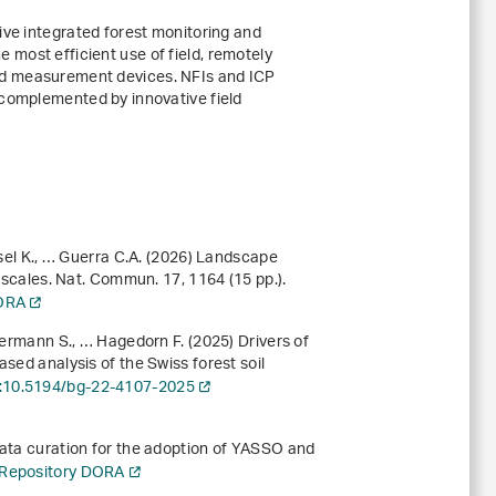
ive integrated forest monitoring and
most efficient use of field, remotely
d measurement devices. NFIs and ICP
 complemented by innovative field
üsel K., … Guerra C.A. (2026) Landscape
al scales. Nat. Commun.
17
, 1164 (15 pp.).
DORA
mermann S., … Hagedorn F. (2025) Drivers of
sed analysis of the Swiss forest soil
i:10.5194/bg-22-4107-2025
Data curation for the adoption of YASSO and
l Repository DORA