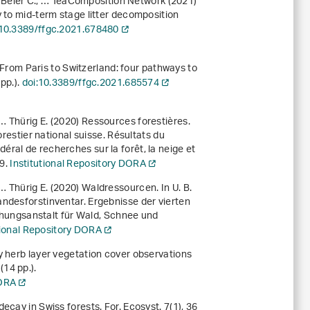
., Beier C., … TeaComposition Network (2021)
y to mid-term stage litter decomposition
:10.3389/ffgc.2021.678480
) From Paris to Switzerland: four pathways to
pp.).
doi:10.3389/ffgc.2021.685574
., … Thürig E. (2020) Ressources forestières.
orestier national suisse. Résultats du
édéral de recherches sur la forêt, la neige et
19.
Institutional Repository DORA
., … Thürig E. (2020) Waldressourcen. In U. B.
ndesforstinventar. Ergebnisse der vierten
chungsanstalt für Wald, Schnee und
tional Repository DORA
y herb layer vegetation cover observations
 (14 pp.).
DORA
ecay in Swiss forests. For. Ecosyst.
7
(1), 36