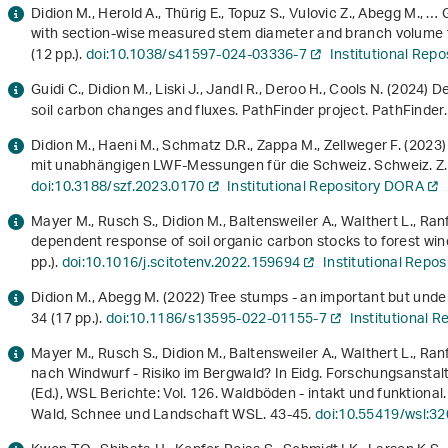
Didion M., Herold A., Thürig E., Topuz S., Vulovic Z., Abegg M., …
with section-wise measured stem diameter and branch volume f
(12 pp.).
doi:10.1038/s41597-024-03336-7
Institutional Rep
Guidi C., Didion M., Liski J., Jandl R., Deroo H., Cools N. (2024)
De
soil carbon changes and fluxes. PathFinder project
. PathFinder.
Didion M., Haeni M., Schmatz D.R., Zappa M., Zellweger F. (2023
mit unabhängigen LWF-Messungen für die Schweiz. Schweiz. Z.
doi:10.3188/szf.2023.0170
Institutional Repository DORA
Mayer M., Rusch S., Didion M., Baltensweiler A., Walthert L., Ran
dependent response of soil organic carbon stocks to forest wind
pp.).
doi:10.1016/j.scitotenv.2022.159694
Institutional Repo
Didion M., Abegg M. (2022) Tree stumps - an important but unde
34 (17 pp.).
doi:10.1186/s13595-022-01155-7
Institutional 
Mayer M., Rusch S., Didion M., Baltensweiler A., Walthert L., Ran
nach Windwurf - Risiko im Bergwald?
In Eidg. Forschungsanstal
(Ed.),
WSL Berichte: Vol. 126
.
Waldböden - intakt und funktional
Wald, Schnee und Landschaft WSL. 43-45.
doi:10.55419/wsl:3