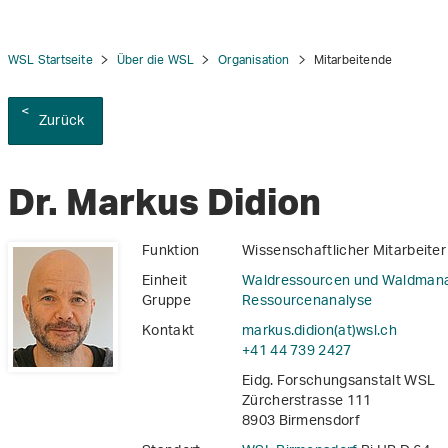
WSL Startseite
Über die WSL
Organisation
Mitarbeitende
Zurück
tion
Dr. Markus Didion
Funktion
Wissenschaftlicher Mitarbeiter
Einheit
Waldressourcen und Waldman
Gruppe
Ressourcenanalyse
Kontakt
markus.didion(at)wsl
.
ch
+41 44 739 2427
Eidg. Forschungsanstalt WSL
Zürcherstrasse 111
8903 Birmensdorf