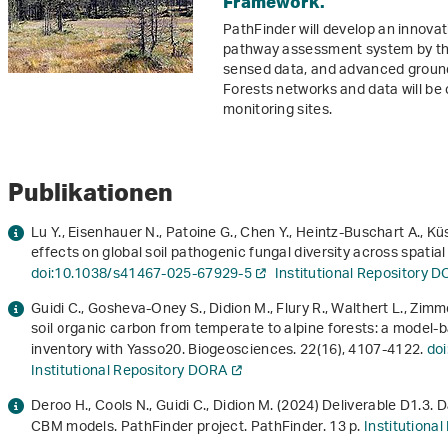
Framework.
PathFinder will develop an innovat
pathway assessment system by the 
sensed data, and advanced groun
Forests networks and data will be
monitoring sites.
Publikationen
Lu Y., Eisenhauer N., Patoine G., Chen Y., Heintz-Buschart A., K
effects on global soil pathogenic fungal diversity across spati
doi:10.1038/s41467-025-67929-5
Institutional Repository 
Guidi C., Gosheva-Oney S., Didion M., Flury R., Walthert L., Zim
soil organic carbon from temperate to alpine forests: a model-ba
inventory with Yasso20. Biogeosciences.
22
(16), 4107-4122.
do
Institutional Repository DORA
Deroo H., Cools N., Guidi C., Didion M. (2024)
Deliverable D1.3. 
CBM models. PathFinder project
. PathFinder. 13 p.
Institutiona