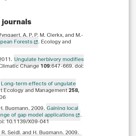
 journals
yngaert, A. P. P. M. Clerkx, and M.-
opean Forests
. Ecology and
 2011.
Ungulate herbivory modifies
 Climatic Change
:647-669. doi:
109
.
Long-term effects of ungulate
est Ecology and Management
258,
006
d H. Bugmann. 2009.
Gaining local
range of gap model applications
.
oi: 10.1139/X09-041
, R. Seidl, and H. Bugmann. 2009.