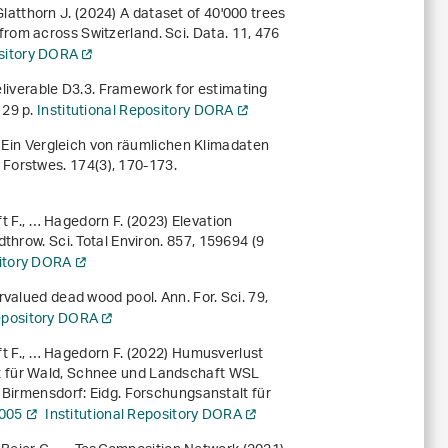
 Glatthorn J. (2024) A dataset of 40'000 trees
rom across Switzerland. Sci. Data.
11
, 476
ository DORA
liverable D3.3. Framework for estimating
 29 p.
Institutional Repository DORA
) Ein Vergleich von räumlichen Klimadaten
 Forstwes.
174
(3), 170-173.
ft F., … Hagedorn F. (2023) Elevation
throw. Sci. Total Environ.
857
, 159694 (9
sitory DORA
rvalued dead wood pool. Ann. For. Sci.
79
,
Repository DORA
ft F., … Hagedorn F. (2022)
Humusverlust
t für Wald, Schnee und Landschaft WSL
. Birmensdorf: Eidg. Forschungsanstalt für
2005
Institutional Repository DORA