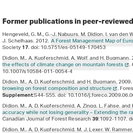
Former publications in peer-reviewed
Hengeveld, G. M., G.-J. Nabuurs, M. Didion, I. van den W
J. Schelhaas. 2012.
A Forest Management Map of Eur
Society
. doi: 10.5751/es-05149-170453
17
Didion, M., A. Kupferschmid, A. Wolf, and H. Bugmann.
the effects of climate change on mountain forests
.
10.1007/s10584-011-0054-4
Didion, M., A. D. Kupferschmid, and H. Bugmann. 2009
browsing on forest composition and structure
. For
:S44-S55. doi: 10.1016/j.foreco.2009.06.
Supplement
Didion, M., A. D. Kupferschmid, A. Zingg, L. Fahse, an
accuracy while not losing generality – Extending the 
Canadian Journal of Forest Research
:1092-1107. d
39
Didion, M., A. D. Kupferschmid, M. J. Lexer, W. Rammer