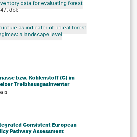
nventory data for evaluating forest
47. doi:
ructure as indicator of boreal forest
egimes: a landscape level
.
masse bzw. Kohlenstoff (C) im
eizer Treibhausgasinventar
wald
ntegrated Consistent European
licy Pathway Assessment