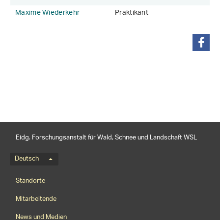
Maxime Wiederkehr
Praktikant
teilen
Eidg. Forschungsanstalt für Wald, Schnee und Landschaft WSL
Sprachmenü
Deutsch
Footernavigation
Standorte
Mitarbeitende
News und Medien