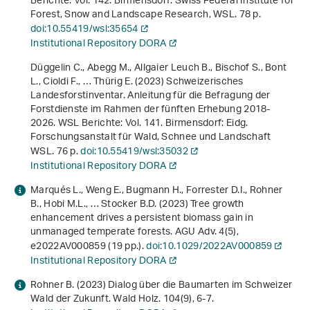
Berichte: Vol. 142. Birmensdorf: Swiss Federal Institute for
Forest, Snow and Landscape Research, WSL. 78 p.
doi:10.55419/wsl:35654
Institutional Repository DORA
Düggelin C., Abegg M., Allgaier Leuch B., Bischof S., Bont
L., Cioldi F., … Thürig E. (2023)
Schweizerisches
Landesforstinventar. Anleitung für die Befragung der
Forstdienste im Rahmen der fünften Erhebung 2018-
2026
. WSL Berichte: Vol. 141. Birmensdorf: Eidg.
Forschungsanstalt für Wald, Schnee und Landschaft
WSL. 76 p.
doi:10.55419/wsl:35032
Institutional Repository DORA
Marqués L., Weng E., Bugmann H., Forrester D.I., Rohner
B., Hobi M.L., … Stocker B.D. (2023) Tree growth
enhancement drives a persistent biomass gain in
unmanaged temperate forests. AGU Adv.
4
(5),
e2022AV000859 (19 pp.).
doi:10.1029/2022AV000859
Institutional Repository DORA
Rohner B. (2023) Dialog über die Baumarten im Schweizer
Wald der Zukunft. Wald Holz.
104
(9), 6-7.