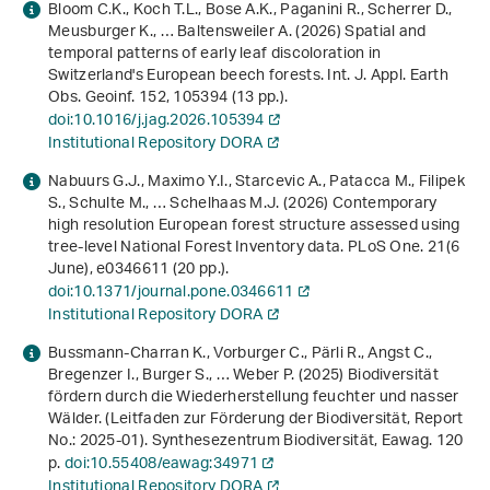
Bloom C.K., Koch T.L., Bose A.K., Paganini R., Scherrer D.,
Meusburger K., … Baltensweiler A. (2026) Spatial and
temporal patterns of early leaf discoloration in
Switzerland's European beech forests. Int. J. Appl. Earth
Obs. Geoinf.
152
, 105394 (13 pp.).
doi:10.1016/j.jag.2026.105394
Institutional Repository DORA
Nabuurs G.J., Maximo Y.I., Starcevic A., Patacca M., Filipek
S., Schulte M., … Schelhaas M.J. (2026) Contemporary
high resolution European forest structure assessed using
tree-level National Forest Inventory data. PLoS One.
21
(6
June), e0346611 (20 pp.).
doi:10.1371/journal.pone.0346611
Institutional Repository DORA
Bussmann-Charran K., Vorburger C., Pärli R., Angst C.,
Bregenzer I., Burger S., … Weber P. (2025)
Biodiversität
fördern durch die Wiederherstellung feuchter und nasser
Wälder
. (Leitfaden zur Förderung der Biodiversität, Report
No.: 2025-01). Synthesezentrum Biodiversität, Eawag. 120
p.
doi:10.55408/eawag:34971
Institutional Repository DORA