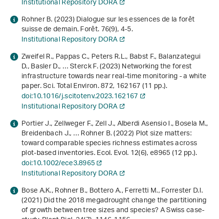
Institutional Repository DORA
Rohner B. (2023) Dialogue sur les essences de la forêt
suisse de demain. Forêt.
76
(9), 4-5.
Institutional Repository DORA
Zweifel R., Pappas C., Peters R.L., Babst F., Balanzategui
D., Basler D., … Sterck F. (2023) Networking the forest
infrastructure towards near real-time monitoring - a white
paper. Sci. Total Environ.
872
, 162167 (11 pp.).
doi:10.1016/j.scitotenv.2023.162167
Institutional Repository DORA
Portier J., Zellweger F., Zell J., Alberdi Asensio I., Bosela M.,
Breidenbach J., … Rohner B. (2022) Plot size matters:
toward comparable species richness estimates across
plot‐based inventories. Ecol. Evol.
12
(6), e8965 (12 pp.).
doi:10.1002/ece3.8965
Institutional Repository DORA
Bose A.K., Rohner B., Bottero A., Ferretti M., Forrester D.I.
(2021) Did the 2018 megadrought change the partitioning
of growth between tree sizes and species? A Swiss case-