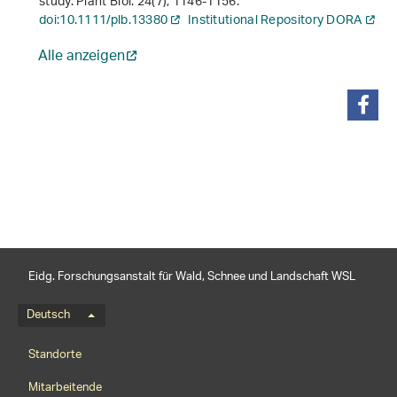
study. Plant Biol.
24
(7), 1146-1156.
doi:10.1111/plb.13380
Institutional Repository DORA
Alle anzeigen
teilen
Eidg. Forschungsanstalt für Wald, Schnee und Landschaft WSL
Sprachmenü
Deutsch
Footernavigation
Standorte
Mitarbeitende