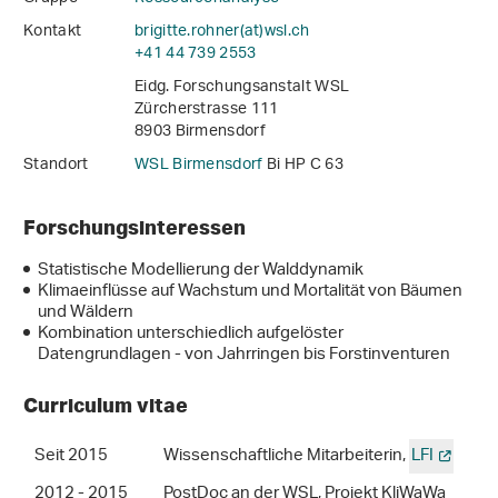
Kontakt
brigitte.rohner(at)wsl
.
ch
+41 44 739 2553
Eidg. Forschungsanstalt WSL
Zürcherstrasse 111
8903 Birmensdorf
Standort
WSL Birmensdorf
Bi HP C 63
Forschungsinteressen
Statistische Modellierung der Walddynamik
Klimaeinflüsse auf Wachstum und Mortalität von Bäumen
und Wäldern
Kombination unterschiedlich aufgelöster
Datengrundlagen - von Jahrringen bis Forstinventuren
Curriculum vitae
Seit 2015
Wissenschaftliche Mitarbeiterin,
LFI
2012 - 2015
PostDoc an der WSL, Projekt KliWaWa