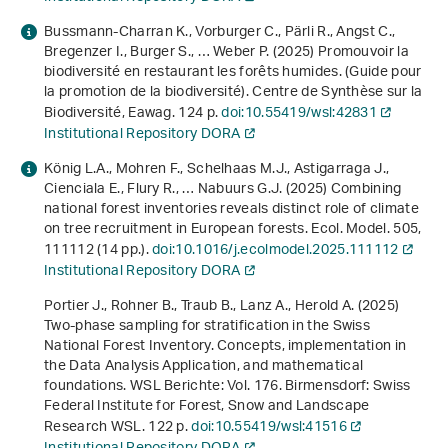
Bussmann-Charran K., Vorburger C., Pärli R., Angst C.,
Bregenzer I., Burger S., … Weber P. (2025)
Promouvoir la
biodiversité en restaurant les forêts humides
. (Guide pour
la promotion de la biodiversité). Centre de Synthèse sur la
Biodiversité, Eawag. 124 p.
doi:10.55419/wsl:42831
Institutional Repository DORA
König L.A., Mohren F., Schelhaas M.J., Astigarraga J.,
Cienciala E., Flury R., … Nabuurs G.J. (2025) Combining
national forest inventories reveals distinct role of climate
on tree recruitment in European forests. Ecol. Model.
505
,
111112 (14 pp.).
doi:10.1016/j.ecolmodel.2025.111112
Institutional Repository DORA
Portier J., Rohner B., Traub B., Lanz A., Herold A. (2025)
Two-phase sampling for stratification in the Swiss
National Forest Inventory. Concepts, implementation in
the Data Analysis Application, and mathematical
foundations
. WSL Berichte: Vol. 176. Birmensdorf: Swiss
Federal Institute for Forest, Snow and Landscape
Research WSL. 122 p.
doi:10.55419/wsl:41516