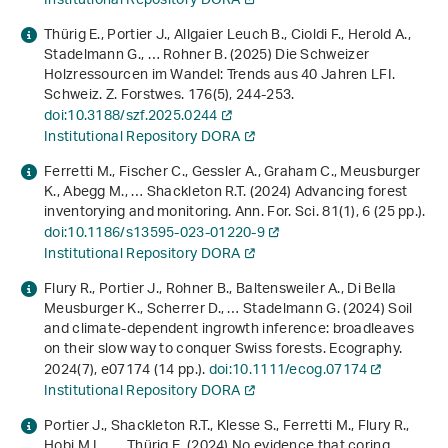
Institutional Repository DORA
Thürig E., Portier J., Allgaier Leuch B., Cioldi F., Herold A.,
Stadelmann G., … Rohner B. (2025) Die Schweizer
Holzressourcen im Wandel: Trends aus 40 Jahren LFI.
Schweiz. Z. Forstwes.
176
(5), 244-253.
doi:10.3188/szf.2025.0244
Institutional Repository DORA
Ferretti M., Fischer C., Gessler A., Graham C., Meusburger
K., Abegg M., … Shackleton R.T. (2024) Advancing forest
inventorying and monitoring. Ann. For. Sci.
81
(1), 6 (25 pp.).
doi:10.1186/s13595-023-01220-9
Institutional Repository DORA
Flury R., Portier J., Rohner B., Baltensweiler A., Di Bella
Meusburger K., Scherrer D., … Stadelmann G. (2024) Soil
and climate‐dependent ingrowth inference: broadleaves
on their slow way to conquer Swiss forests. Ecography.
2024
(7), e07174 (14 pp.).
doi:10.1111/ecog.07174
Institutional Repository DORA
Portier J., Shackleton R.T., Klesse S., Ferretti M., Flury R.,
Hobi M.L., … Thürig E. (2024) No evidence that coring