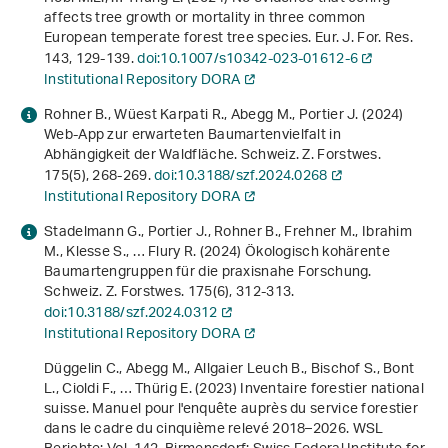
affects tree growth or mortality in three common
European temperate forest tree species. Eur. J. For. Res.
143
, 129-139.
doi:10.1007/s10342-023-01612-6
Institutional Repository DORA
Rohner B., Wüest Karpati R., Abegg M., Portier J. (2024)
Web-App zur erwarteten Baumartenvielfalt in
Abhängigkeit der Waldfläche. Schweiz. Z. Forstwes.
175
(5), 268-269.
doi:10.3188/szf.2024.0268
Institutional Repository DORA
Stadelmann G., Portier J., Rohner B., Frehner M., Ibrahim
M., Klesse S., … Flury R. (2024) Ökologisch kohärente
Baumartengruppen für die praxisnahe Forschung.
Schweiz. Z. Forstwes.
175
(6), 312-313.
doi:10.3188/szf.2024.0312
Institutional Repository DORA
Düggelin C., Abegg M., Allgaier Leuch B., Bischof S., Bont
L., Cioldi F., … Thürig E. (2023)
Inventaire forestier national
suisse. Manuel pour l'enquête auprès du service forestier
dans le cadre du cinquième relevé 2018–2026
. WSL