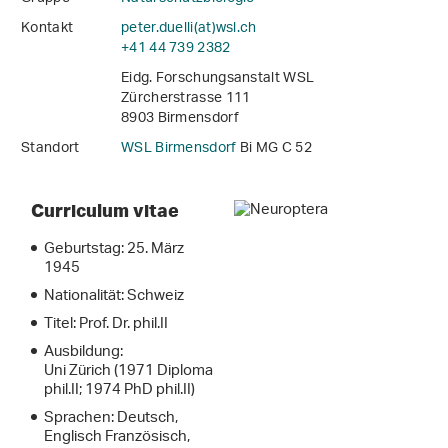
Kontakt
peter.duelli(at)wsl
.
ch
+41 44 739 2382
Eidg. Forschungsanstalt WSL
Zürcherstrasse 111
8903 Birmensdorf
Standort
WSL Birmensdorf
Bi MG C 52
Curriculum vitae
Geburtstag: 25. März
1945
Nationalität: Schweiz
Titel: Prof. Dr. phil.II
Ausbildung:
Uni Zürich (1971 Diploma
phil.II; 1974 PhD phil.II)
Sprachen: Deutsch,
Englisch Französisch,