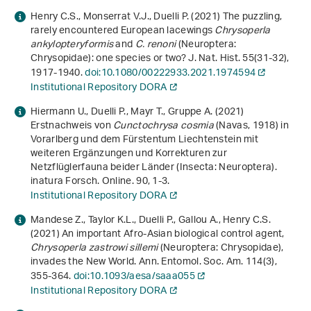
Henry C.S., Monserrat V.J., Duelli P. (2021) The puzzling,
rarely encountered European lacewings
Chrysoperla
ankylopteryformis
and
C. renoni
(Neuroptera:
Chrysopidae): one species or two? J. Nat. Hist.
55
(31-32),
1917-1940.
doi:10.1080/00222933.2021.1974594
Institutional Repository DORA
Hiermann U., Duelli P., Mayr T., Gruppe A. (2021)
Erstnachweis von
Cunctochrysa cosmia
(Navas, 1918) in
Vorarlberg und dem Fürstentum Liechtenstein mit
weiteren Ergänzungen und Korrekturen zur
Netzflüglerfauna beider Länder (Insecta: Neuroptera).
inatura Forsch. Online.
90
, 1-3.
Institutional Repository DORA
Mandese Z., Taylor K.L., Duelli P., Gallou A., Henry C.S.
(2021) An important Afro-Asian biological control agent,
Chrysoperla
zastrowi sillemi
(Neuroptera: Chrysopidae),
invades the New World. Ann. Entomol. Soc. Am.
114
(3),
355-364.
doi:10.1093/aesa/saaa055
Institutional Repository DORA