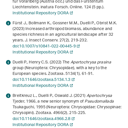
für Vorarlberg (Austria occ.) und das Fürstentum
Liechtenstein. inatura Forsch. Online.
124
(5 pp.).
Institutional Repository DORA
Fürst J., Bollmann K., Gossner M.M., Duelli P., Obrist M.K.
(2023) Increased arthropod biomass, abundance and
species richness in an agricultural landscape after 32
years. J. Insect Conserv.
27
(2), 219-232.
doi:10.1007/s10841-022-00445-9
Institutional Repository DORA
Duelli P., Henry C.S. (2022) The
Apertochrysa prasina
group (Neuroptera: Chrysopidae), with a key to the
European species. Zootaxa.
5134
(1), 61-91.
doi:10.11646/zootaxa.5134.1.3
Institutional Repository DORA
Breitkreuz L., Duelli P., Oswald J. (2021)
Apertochrysa
Tjeder, 1966, a new senior synonym of
Pseudomallada
Tsukaguchi, 1995 (Neuroptera: Chrysopidae: Chrysopinae:
Chrysopini). Zootaxa.
4966
(2), 215-225.
doi:10.11646/zootaxa.4966.2.8
Institutional Repository DORA