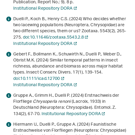
Publication, Report No.: 9). 8 p.
Institutional Repository DORA
Duelli P., Koch B., Henry C.S. (2024) Who decides whether
two lacewing populations (Neuroptera, Chrysopidae) are
two different species, them or us? Zootaxa.
5543
(2), 265-
275.
doi:10.11646/zootaxa.5543.2.8
Institutional Repository DORA
Gebert F., Bollmann K., Schuwirth N., Duelli P., Weber D.,
Obrist M.K. (2024) Similar temporal patterns in insect
richness, abundance and biomass across major habitat
types. Insect Conserv. Divers.
17
(1), 139-154.
doi:10.1111/icad.12700
Institutional Repository DORA
Gruppe A., Grimm H., Duelli P. (2024) Erstnachweis der
Florfliege
Chrysoperla renoni
(Lacroix, 1933) in
Deutschland (Neuroptera: Chrysopidae). Entomol. Z.
134
(2), 67-70.
Institutional Repository DORA
Hiermann U., Duelli P., Gruppe A. (2024) Faunistische
Erstnachweise von Florfliegen (Neuroptera: Chrysopidae)