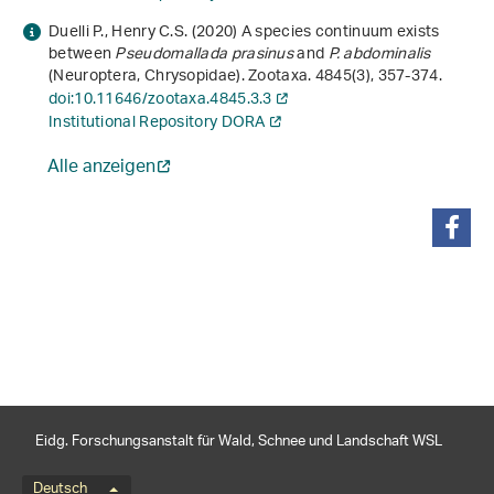
Duelli P., Henry C.S. (2020) A species continuum exists
between
Pseudomallada
prasinus
and
P. abdominalis
(Neuroptera, Chrysopidae). Zootaxa.
4845
(3), 357-374.
doi:10.11646/zootaxa.4845.3.3
Institutional Repository DORA
Alle anzeigen
teilen
Eidg. Forschungsanstalt für Wald, Schnee und Landschaft WSL
Deutsch