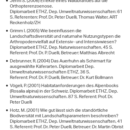
Jenni S. (2006) Effekte eines Waldbrandes auf die
Orthopterenzoenose.
Diplomarbeit ETHZ, Dep. Umweltnaturwissenschaften: 61
S. Referenten: Prof. Dr. Peter Duelli, Thomas Walter, ART
Reckenholz/ZH
Grimm I. (2005) Wie beeinflussen die
Landschaftsdiversität und naturnahe Nutzungstypen die
Arthropodenvielfalt auf Extensiv- und Intensivwiesen?
Diplomarbeit ETHZ, Dep. Naturwissenschaften, 45 S.
Referent: Prof. Dr. P. Duelli, Betreuer: Matthias Albrecht
Debrunner, R. (2004) Das Auerhuhn als Schirmart für
ausgewählte Käferarten. Diplomarbeit Dep.
Umweltnaturwissenschaften ETHZ, 36 S.
Referent: Prof. Dr. P. Duelli, Betreuer: Dr. Kurt Bollmann
Vögeli, P. (2001) Habitatanforderungen des Alpenbocks
(Rosalia alpina) in der Schweiz. Diplomarbeit ETHZ, Dep.
Umweltnaturwissenschaften. 87 S. Referent: Prof. Dr.
Peter Duelli
Hotz, M. (2001) Wie gut lässt sich die standörtliche
Biodiversität mit Landschaftsparametern beschreiben?
Diplomarbeit ETHZ, Dep. Umweltnaturwissenschaften, 41
S. Referent: Prof. Dr. Peter Duelli, Betreuer: Dr. Martin Obrist