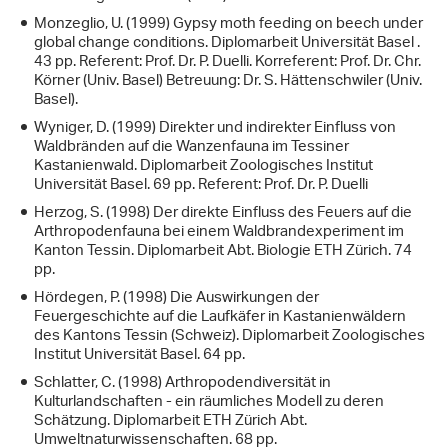
Monzeglio, U. (1999) Gypsy moth feeding on beech under
global change conditions. Diplomarbeit Universität Basel .
43 pp. Referent: Prof. Dr. P. Duelli. Korreferent: Prof. Dr. Chr.
Körner (Univ. Basel) Betreuung: Dr. S. Hättenschwiler (Univ.
Basel).
Wyniger, D. (1999) Direkter und indirekter Einfluss von
Waldbränden auf die Wanzenfauna im Tessiner
Kastanienwald. Diplomarbeit Zoologisches Institut
Universität Basel. 69 pp. Referent: Prof. Dr. P. Duelli
Herzog, S. (1998) Der direkte Einfluss des Feuers auf die
Arthropodenfauna bei einem Waldbrandexperiment im
Kanton Tessin. Diplomarbeit Abt. Biologie ETH Zürich. 74
pp.
Hördegen, P. (1998) Die Auswirkungen der
Feuergeschichte auf die Laufkäfer in Kastanienwäldern
des Kantons Tessin (Schweiz). Diplomarbeit Zoologisches
Institut Universität Basel. 64 pp.
Schlatter, C. (1998) Arthropodendiversität in
Kulturlandschaften - ein räumliches Modell zu deren
Schätzung. Diplomarbeit ETH Zürich Abt.
Umweltnaturwissenschaften. 68 pp.