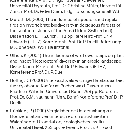
Koreferenten: Prof. Dr. Ingolf Steffan-Dewenter,
Universität Bayreuth, Prof. Dr. Christine Müller, Universität
Zürich, Prof. Dr. Peter Duelli, Eidg. Forschungsanstalt WSL
Moretti, M. (2003) The influence of sporadic and regular
fires on invertebrate biodiversity in deciduous forests of
the southern slopes of the Alps (Ticino, Switzerland).
Dissertation ETH Zürich, 112 pp. Referent: Prof. Dr. P.
Edwards (ETHZ) Korreferent: Prof. Dr. P. Duelli. Betreuung:
M. Conedera (WSL Bellinzona)
Ullrich, K. (2001) The influence of wildflower strips on plant
and insect (Heteroptera) diversity in an arable landscape.
Dissertation. Referent: Prof. Dr. P. Edwards (ETHZ)
Korreferent: Prof. Dr. P. Duelli
Hölling, D. (2000) Unterwuchs als wichtige Habitatqualitaet
fuer xylobionte Kaefer im Buchenwald. Dissertation
Friedrich-Wilhelm-Universitaet Bonn. 268 pp. Referent:
Prof. Dr. C.M. Naumann (Univ. Bonn) Korreferent: Prof. Dr. P.
Duelli
Flückiger, P. (1999) Vergleichende Untersuchung zur
Biodiversität an vier unterschiedlich strukturierten
Waldrändern. Dissertation, Zoologisches Institut
Universität Basel. 253 pp. Referent: Prof. Dr. K. Ewald