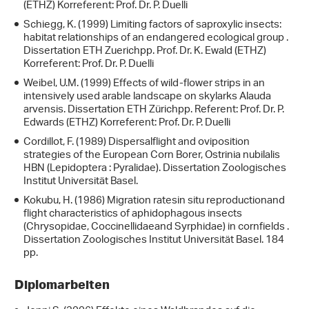
(ETHZ) Korreferent: Prof. Dr. P. Duelli
Schiegg, K. (1999) Limiting factors of saproxylic insects:
habitat relationships of an endangered ecological group .
Dissertation ETH Zuerichpp. Prof. Dr. K. Ewald (ETHZ)
Korreferent: Prof. Dr. P. Duelli
Weibel, U.M. (1999) Effects of wild-flower strips in an
intensively used arable landscape on skylarks Alauda
arvensis. Dissertation ETH Zürichpp. Referent: Prof. Dr. P.
Edwards (ETHZ) Korreferent: Prof. Dr. P. Duelli
Cordillot, F. (1989) Dispersalflight and oviposition
strategies of the European Corn Borer, Ostrinia nubilalis
HBN (Lepidoptera : Pyralidae). Dissertation Zoologisches
Institut Universität Basel.
Kokubu, H. (1986) Migration ratesin situ reproductionand
flight characteristics of aphidophagous insects
(Chrysopidae, Coccinellidaeand Syrphidae) in cornfields .
Dissertation Zoologisches Institut Universität Basel. 184
pp.
Diplomarbeiten