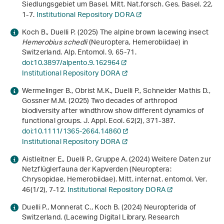
Siedlungsgebiet um Basel. Mitt. Nat.forsch. Ges. Basel.
22
,
1-7.
Institutional Repository DORA
Koch B., Duelli P. (2025) The alpine brown lacewing insect
Hemerobius schedli
(Neuroptera, Hemerobiidae) in
Switzerland. Alp. Entomol.
9
, 65-71.
doi:10.3897/alpento.9.162964
Institutional Repository DORA
Wermelinger B., Obrist M.K., Duelli P., Schneider Mathis D.,
Gossner M.M. (2025) Two decades of arthropod
biodiversity after windthrow show different dynamics of
functional groups. J. Appl. Ecol.
62
(2), 371-387.
doi:10.1111/1365-2664.14860
Institutional Repository DORA
Aistleitner E., Duelli P., Gruppe A. (2024) Weitere Daten zur
Netzflüglerfauna der Kapverden (Neuroptera:
Chrysopidae, Hemerobiidae). Mitt. internat. entomol. Ver.
46
(1/2), 7-12.
Institutional Repository DORA
Duelli P., Monnerat C., Koch B. (2024)
Neuropterida of
Switzerland
. (Lacewing Digital Library, Research