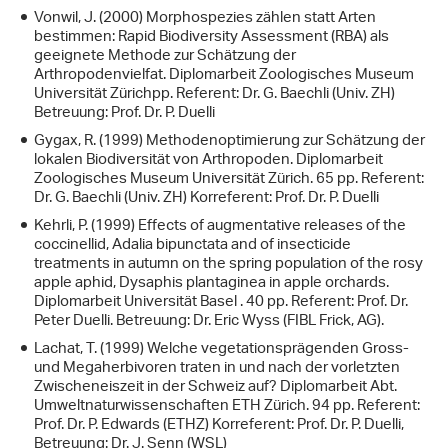
Vonwil, J. (2000) Morphospezies zählen statt Arten
bestimmen: Rapid Biodiversity Assessment (RBA) als
geeignete Methode zur Schätzung der
Arthropodenvielfat. Diplomarbeit Zoologisches Museum
Universität Zürichpp. Referent: Dr. G. Baechli (Univ. ZH)
Betreuung: Prof. Dr. P. Duelli
Gygax, R. (1999) Methodenoptimierung zur Schätzung der
lokalen Biodiversität von Arthropoden. Diplomarbeit
Zoologisches Museum Universität Zürich. 65 pp. Referent:
Dr. G. Baechli (Univ. ZH) Korreferent: Prof. Dr. P. Duelli
Kehrli, P. (1999) Effects of augmentative releases of the
coccinellid, Adalia bipunctata and of insecticide
treatments in autumn on the spring population of the rosy
apple aphid, Dysaphis plantaginea in apple orchards.
Diplomarbeit Universität Basel . 40 pp. Referent: Prof. Dr.
Peter Duelli. Betreuung: Dr. Eric Wyss (FIBL Frick, AG).
Lachat, T. (1999) Welche vegetationsprägenden Gross-
und Megaherbivoren traten in und nach der vorletzten
Zwischeneiszeit in der Schweiz auf? Diplomarbeit Abt.
Umweltnaturwissenschaften ETH Zürich. 94 pp. Referent:
Prof. Dr. P. Edwards (ETHZ) Korreferent: Prof. Dr. P. Duelli,
Betreuung: Dr. J. Senn (WSL)