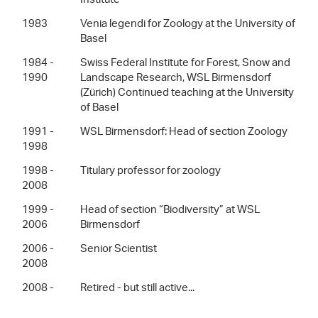
Institute
1983
Venia legendi for Zoology at the University of
Basel
1984 -
Swiss Federal Institute for Forest, Snow and
1990
Landscape Research, WSL Birmensdorf
(Zürich) Continued teaching at the University
of Basel
1991 -
WSL Birmensdorf: Head of section Zoology
1998
1998 -
Titulary professor for zoology
2008
1999 -
Head of section “Biodiversity” at WSL
2006
Birmensdorf
2006 -
Senior Scientist
2008
2008 -
Retired - but still active...