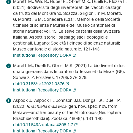
Moretti M., Wild R., Huber B., Obrist M.K., Duelli P., Plozza L.
(2021) Biodiversità degli invertebrati dei vecchi castagni
da frutto del Mont Grand, Soazza, Grigioni. In M. Moretti,
G. Moretti, & M. Conedera (Eds.),
Memorie della Società
ticinese di scienze naturali e del Museo cantonale di
storia naturale: Vol. 13
.
Le selve castanili della Svizzera
italiana. Aspetti storici, paesaggistici, ecologici e
gestionali
. Lugano: Società ticinese di scienze naturali;
Museo cantonale di storia naturale. 121-143.
Institutional Repository DORA
Moretti M., Duelli P., Obrist M.K. (2021) La biodiversité des
châtaigneraies dans le canton du Tessin et du Misox (GR).
Schweiz. Z. Forstwes.
172
(6), 376-379.
doi:10.3188/szf.2021.0376
Institutional Repository DORA
Aspöck U., Aspöck H., Johnson J.B., Donga T.K., Duelli P.
(2020)
Rhachiella malawica
gen. nov., spec. nov. from
Malawi—another beauty of the Afrotropics (Neuroptera:
Rhachiberothidae). Zootaxa.
4808
(1), 131-140.
doi:10.11646/zootaxa.4808.1.7
Institutional Repository DORA