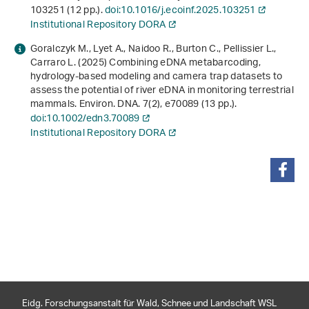
103251 (12 pp.).
doi:10.1016/j.ecoinf.2025.103251
Institutional Repository DORA
Goralczyk M., Lyet A., Naidoo R., Burton C., Pellissier L.,
Carraro L. (2025) Combining eDNA metabarcoding,
hydrology‐based modeling and camera trap datasets to
assess the potential of river eDNA in monitoring terrestrial
mammals. Environ. DNA.
7
(2), e70089 (13 pp.).
doi:10.1002/edn3.70089
Institutional Repository DORA
teilen
Eidg. Forschungsanstalt für Wald, Schnee und Landschaft WSL