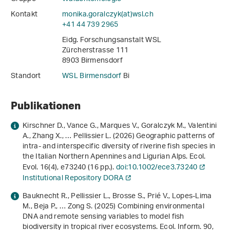
Kontakt
monika.goralczyk(at)wsl
.
ch
+41 44 739 2965
Eidg. Forschungsanstalt WSL
Zürcherstrasse 111
8903 Birmensdorf
Standort
WSL Birmensdorf
Bi
Publikationen
Kirschner D., Vance G., Marques V., Goralczyk M., Valentini
A., Zhang X., … Pellissier L. (2026) Geographic patterns of
intra- and interspecific diversity of riverine fish species in
the Italian Northern Apennines and Ligurian Alps. Ecol.
Evol.
16
(4), e73240 (16 pp.).
doi:10.1002/ece3.73240
Institutional Repository DORA
Bauknecht R., Pellissier L., Brosse S., Prié V., Lopes-Lima
M., Beja P., … Zong S. (2025) Combining environmental
DNA and remote sensing variables to model fish
biodiversity in tropical river ecosystems. Ecol. Inform.
90
,