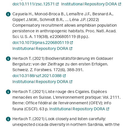
doi:10.1111/zsc.12571
Institutional Repository DORA
Cayuela H., Monod-Broca B., Lemaître J.F., Besnard A.,
Gippet J.M.W., Schmidt B.R., … Léna J.P. (2022)
Compensatory recruitment allows amphibian population
persistence in anthropogenic habitats. Proc. Natl. Acad.
Sci. U. S. A.
119
(38), e2206805119 (8 pp.).
doi:10.1073/pnas.2206805119
Institutional Repository DORA
Hertach T. (2021) Biodiversitätsförderung im Goldauer
Bergsturz: von der Zielfrage zu den ersten Erfolgen.
Schweiz. Z. Forstwes.
172
(6), 388-391.
doi:10.3188/szf.2021.0388
Institutional Repository DORA
Hertach T. (2021)
Liste rouge des Cigales. Espèces
menacées en Suisse
. L'environnement pratique: Vol. 2111.
Berne: Office fédéral de l’environnement (OFEV); info
fauna (CSCF). 63 p.
Institutional Repository DORA
Hertach T. (2021) Look closely and listen carefully:
unexpected cicada diversity in northern Sardinia, with the