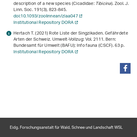
description of a new species (Cicadidae:
Tibicina
). Zool. J.
Linn. Soc.
191
(3), 823-845.
doi:10.1093/zoolinnean/zlaa047
Institutional Repository DORA
Hertach T. (2021)
Rote Liste der Singzikaden. Gefährdete
Arten der Schweiz
. Umwelt-Vollzug: Vol. 2111. Bern:
Bundesamt für Umwelt (BAFU); Info fauna (CSCF). 63 p.
Institutional Repository DORA
teilen
Eidg. Forschungsanstalt für Wald, Schnee und Landschaft WSL