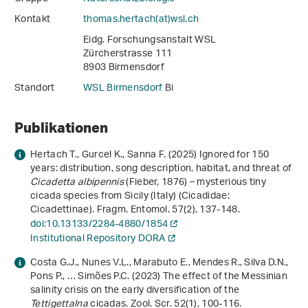
Kontakt
thomas.hertach(at)wsl
.
ch
Eidg. Forschungsanstalt WSL
Zürcherstrasse 111
8903 Birmensdorf
Standort
WSL Birmensdorf
Bi
Publikationen
Hertach T., Gurcel K., Sanna F. (2025) Ignored for 150
years: distribution, song description, habitat, and threat of
Cicadetta albipennis
(Fieber, 1876) – mysterious tiny
cicada species from Sicily (Italy) (Cicadidae:
Cicadettinae). Fragm. Entomol.
57
(2), 137-148.
doi:10.13133/2284-4880/1854
Institutional Repository DORA
Costa G.J., Nunes V.L., Marabuto E., Mendes R., Silva D.N.,
Pons P., … Simões P.C. (2023) The effect of the Messinian
salinity crisis on the early diversification of the
Tettigettalna
cicadas. Zool. Scr.
52
(1), 100-116.