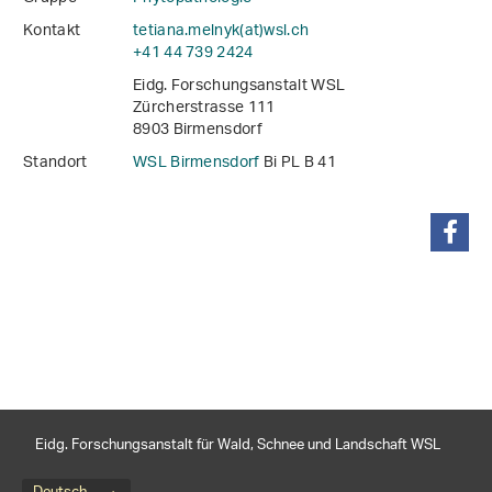
Kontakt
tetiana.melnyk(at)wsl
.
ch
+41 44 739 2424
Eidg. Forschungsanstalt WSL
Zürcherstrasse 111
8903 Birmensdorf
Standort
WSL Birmensdorf
Bi PL B 41
teilen
Eidg. Forschungsanstalt für Wald, Schnee und Landschaft WSL