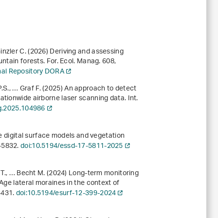
, Ginzler C. (2026) Deriving and assessing
untain forests. For. Ecol. Manag.
608
,
onal Repository DORA
a P.S., … Graf F. (2025) An approach to detect
tionwide airborne laser scanning data. Int.
ag.2025.104986
de digital surface models and vegetation
1-5832.
doi:10.5194/essd-17-5811-2025
n T., … Becht M. (2024) Long-term monitoring
Age lateral moraines in the context of
-431.
doi:10.5194/esurf-12-399-2024