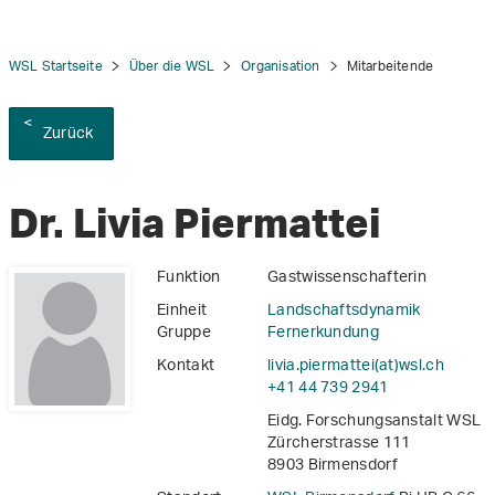
WSL Startseite
Über die WSL
Organisation
Mitarbeitende
Zurück
tion
Dr. Livia Piermattei
Funktion
Gastwissenschafterin
Einheit
Landschaftsdynamik
Gruppe
Fernerkundung
Kontakt
livia.piermattei(at)wsl
.
ch
+41 44 739 2941
Eidg. Forschungsanstalt WSL
Zürcherstrasse 111
8903 Birmensdorf