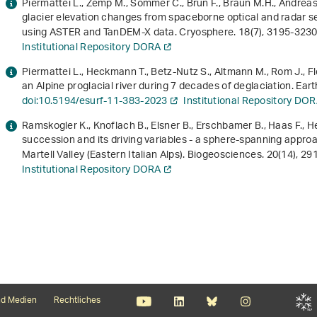
Piermattei L., Zemp M., Sommer C., Brun F., Braun M.H., Andrea
glacier elevation changes from spaceborne optical and radar s
using ASTER and TanDEM-X data. Cryosphere.
18
(7), 3195-323
Institutional Repository DORA
Piermattei L., Heckmann T., Betz-Nutz S., Altmann M., Rom J., Fl
an Alpine proglacial river during 7 decades of deglaciation. Eart
doi:10.5194/esurf-11-383-2023
Institutional Repository DO
Ramskogler K., Knoflach B., Elsner B., Erschbamer B., Haas F., 
succession and its driving variables - a sphere-spanning approa
Martell Valley (Eastern Italian Alps). Biogeosciences.
20
(14), 2
Institutional Repository DORA
d Medien
Rechtliches