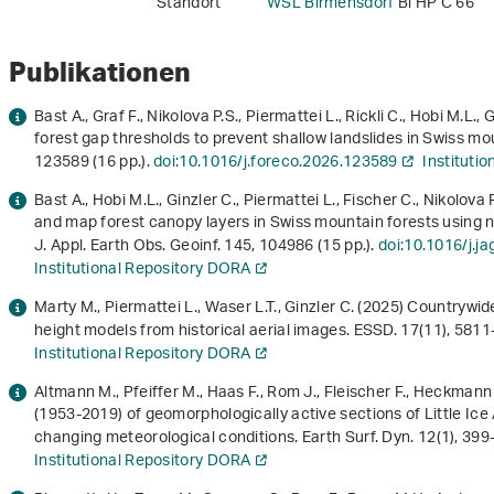
Standort
WSL Birmensdorf
Bi HP C 66
Publikationen
Bast A., Graf F., Nikolova P.S., Piermattei L., Rickli C., Hobi M.L.
forest gap thresholds to prevent shallow landslides in Swiss mo
123589 (16 pp.).
doi:10.1016/j.foreco.2026.123589
Instituti
Bast A., Hobi M.L., Ginzler C., Piermattei L., Fischer C., Nikolov
and map forest canopy layers in Swiss mountain forests using na
J. Appl. Earth Obs. Geoinf.
145
, 104986 (15 pp.).
doi:10.1016/j.j
Institutional Repository DORA
Marty M., Piermattei L., Waser L.T., Ginzler C. (2025) Countrywi
height models from historical aerial images. ESSD.
17
(11), 581
Institutional Repository DORA
Altmann M., Pfeiffer M., Haas F., Rom J., Fleischer F., Heckman
(1953-2019) of geomorphologically active sections of Little Ice 
changing meteorological conditions. Earth Surf. Dyn.
12
(1), 399
Institutional Repository DORA