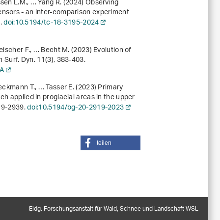
ssen L.M., … Yang R. (2024) Observing
ensors - an inter-comparison experiment
0.
doi:10.5194/tc-18-3195-2024
eischer F., … Becht M. (2023) Evolution of
h Surf. Dyn.
11
(3), 383-403.
RA
Heckmann T., … Tasser E. (2023) Primary
ch applied in proglacial areas in the upper
919-2939.
doi:10.5194/bg-20-2919-2023
teilen
Eidg. Forschungsanstalt für Wald, Schnee und Landschaft WSL