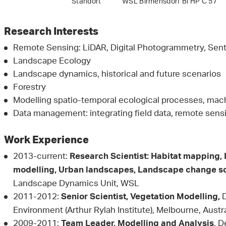
Standort
WSL Birmensdorf Bi HP C 57
Research Interests
Remote Sensing: LiDAR, Digital Photogrammetry, Sent
Landscape Ecology
Landscape dynamics, historical and future scenarios
Forestry
Modelling spatio-temporal ecological processes, mach
Data management: integrating field data, remote sens
Work Experience
2013-current:
Research Scientist: Habitat mapping,
modelling, Urban landscapes, Landscape change sc
Landscape Dynamics Unit, WSL
2011-2012:
D
Senior Scientist, Vegetation Modelling,
Environment (Arthur Rylah Institute), Melbourne, Austra
2009-2011:
, D
Team Leader, Modelling and Analysis