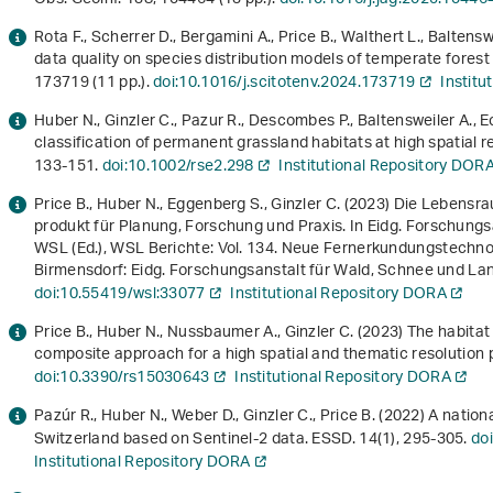
Rota F., Scherrer D., Bergamini A., Price B., Walthert L., Baltensw
data quality on species distribution models of temperate forest 
173719 (11 pp.).
doi:10.1016/j.scitotenv.2024.173719
Institu
Huber N., Ginzler C., Pazur R., Descombes P., Baltensweiler A., 
classification of permanent grassland habitats at high spatial 
133-151.
doi:10.1002/rse2.298
Institutional Repository DOR
Price B., Huber N., Eggenberg S., Ginzler C. (2023)
Die Lebensra
produkt für Planung, Forschung und Praxis
. In Eidg. Forschung
WSL (Ed.),
WSL Berichte: Vol. 134
.
Neue Fernerkundungs­technol
Birmensdorf: Eidg. Forschungsanstalt für Wald, Schnee und La
doi:10.55419/wsl:33077
Institutional Repository DORA
Price B., Huber N., Nussbaumer A., Ginzler C. (2023) The habita
composite approach for a high spatial and thematic resolution
doi:10.3390/rs15030643
Institutional Repository DORA
Pazúr R., Huber N., Weber D., Ginzler C., Price B. (2022) A nati
Switzerland based on Sentinel-2 data. ESSD.
14
(1), 295-305.
do
Institutional Repository DORA