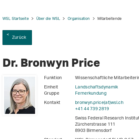
WSL Startseite
Über die WSL
Organisation
Mitarbeitende
Zurück
tion
Dr. Bronwyn Price
Funktion
Wissenschaftliche Mitarbeiteri
Einheit
Landschaftsdynamik
Gruppe
Fernerkundung
Kontakt
bronwyn.price(at)wsl
.
ch
+41 44 739 2819
Swiss Federal Research Instit
Zürcherstrasse 111
8903 Birmensdorf