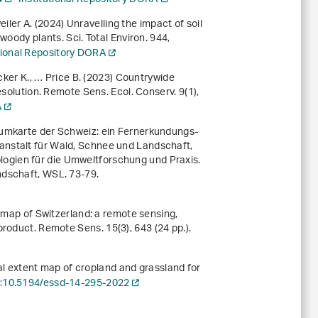
eiler A. (2024) Unravelling the impact of soil
woody plants. Sci. Total Environ.
944
,
tional Repository DORA
Ecker K., … Price B. (2023) Countrywide
resolution. Remote Sens. Ecol. Conserv.
9
(1),
A
umkarte der Schweiz: ein Fernerkundungs­
sanstalt für Wald, Schnee und Landschaft,
ogien für die Umweltforschung und Praxis
.
ndschaft, WSL. 73-79.
t map of Switzerland: a remote sensing,
 product. Remote Sens.
15
(3), 643 (24 pp.).
onal extent map of cropland and grassland for
i:10.5194/essd-14-295-2022