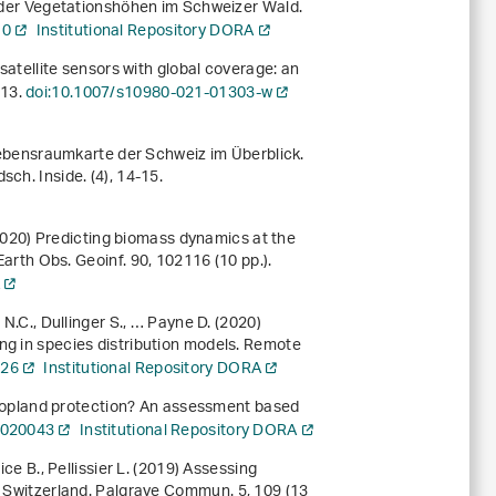
ik der Vegetationshöhen im Schweizer Wald.
10
Institutional Repository DORA
 satellite sensors with global coverage: an
213.
doi:10.1007/s10980-021-01303-w
e Lebensraumkarte der Schweiz im Überblick.
ch. Inside. (4), 14-15.
 (2020) Predicting biomass dynamics at the
 Earth Obs. Geoinf.
90
, 102116 (10 pp.).
A
 N.C., Dullinger S., … Payne D. (2020)
ng in species distribution models. Remote
626
Institutional Repository DORA
r cropland protection? An assessment based
9020043
Institutional Repository DORA
ice B., Pellissier L. (2019) Assessing
in Switzerland. Palgrave Commun.
5
, 109 (13