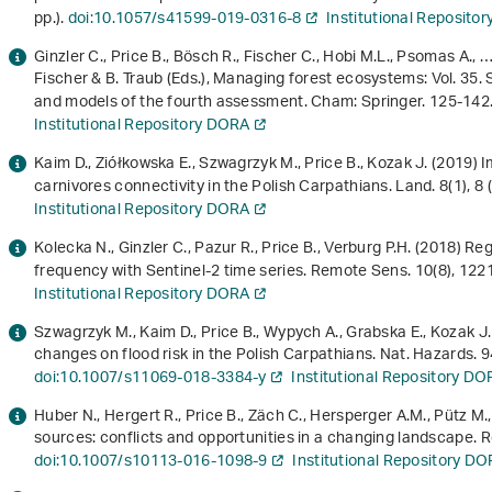
pp.).
doi:10.1057/s41599-019-0316-8
Institutional Reposito
Ginzler C., Price B., Bösch R., Fischer C., Hobi M.L., Psomas A., 
Fischer & B. Traub (Eds.),
Managing forest ecosystems: Vol. 35
.
and models of the fourth assessment
. Cham: Springer. 125-142
Institutional Repository DORA
Kaim D., Ziółkowska E., Szwagrzyk M., Price B., Kozak J. (2019) 
carnivores connectivity in the Polish Carpathians. Land.
8
(1), 8 
Institutional Repository DORA
Kolecka N., Ginzler C., Pazur R., Price B., Verburg P.H. (2018) 
frequency with Sentinel-2 time series. Remote Sens.
10
(8), 122
Institutional Repository DORA
Szwagrzyk M., Kaim D., Price B., Wypych A., Grabska E., Kozak J
changes on flood risk in the Polish Carpathians. Nat. Hazards.
9
doi:10.1007/s11069-018-3384-y
Institutional Repository D
Huber N., Hergert R., Price B., Zäch C., Hersperger A.M., Pütz M
sources: conflicts and opportunities in a changing landscape. 
doi:10.1007/s10113-016-1098-9
Institutional Repository D