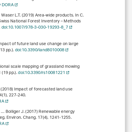
ry DORA
… Waser L.T. (2019) Area-wide products. In C.
Swiss National Forest Inventory – Methods
.
doi:10.1007/978-3-030-19293-8_7
Impact of future land use change on large
(13 pp.).
doi:10.3390/land8010008
Regional scale mapping of grassland mowing
1 (19 pp.).
doi:10.3390/rs10081221
. (2018) Impact of forecasted land use
4
(1), 227-240.
ORA
., … Bolliger J. (2017) Renewable energy
Reg. Environ. Chang.
17
(4), 1241-1255.
ORA