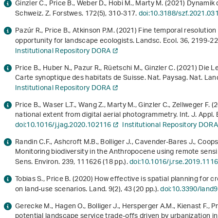
Ginzler C., Price B., Weber D., Hobi M., Marty M. (2021) Dynam
Schweiz. Z. Forstwes.
172
(5), 310-317.
doi:10.3188/szf.2021.03
Pazúr R., Price B., Atkinson P.M. (2021) Fine temporal resolution
opportunity for landscape ecologists. Landsc. Ecol.
36
, 2199-2
Institutional Repository DORA
Price B., Huber N., Pazur R., Rüetschi M., Ginzler C. (2021) Di
Carte synoptique des habitats de Suisse. Nat. Paysag. Nat. Lands
Institutional Repository DORA
Price B., Waser L.T., Wang Z., Marty M., Ginzler C., Zellweger F.
national extent from digital aerial photogrammetry. Int. J. Appl.
doi:10.1016/j.jag.2020.102116
Institutional Repository DOR
Randin C.F., Ashcroft M.B., Bolliger J., Cavender-Bares J., Coops
Monitoring biodiversity in the Anthropocene using remote sensi
Sens. Environ.
239
, 111626 (18 pp.).
doi:10.1016/j.rse.2019.111
Tobias S., Price B. (2020) How effective is spatial planning fo
on land-use scenarios. Land.
9
(2), 43 (20 pp.).
doi:10.3390/land
Gerecke M., Hagen O., Bolliger J., Hersperger A.M., Kienast F., Pr
potential landscape service trade-offs driven by urbanization 