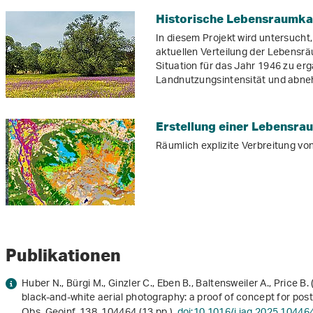
Historische Lebensraumka
In diesem Projekt wird untersucht, 
aktuellen Verteilung der Lebensrä
Situation für das Jahr 1946 zu er
Landnutzungsintensität und abneh
Erstellung einer Lebensra
Räumlich explizite Verbreitung v
Publikationen
Huber N., Bürgi M., Ginzler C., Eben B., Baltensweiler A., Price B
black-and-white aerial photography: a proof of concept for post W
Obs. Geoinf.
138
, 104464 (13 pp.).
doi:10.1016/j.jag.2025.10446