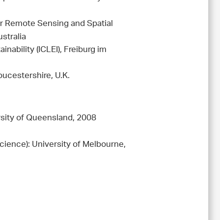
or Remote Sensing and Spatial
stralia
nability (ICLEI), Freiburg im
oucestershire, U.K.
rsity of Queensland, 2008
ience): University of Melbourne,