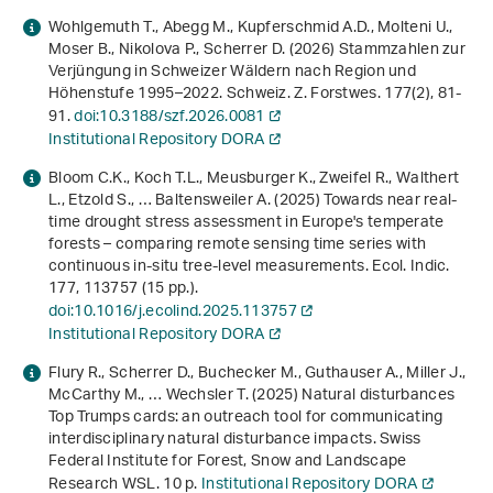
Wohlgemuth T., Abegg M., Kupferschmid A.D., Molteni U.,
Moser B., Nikolova P., Scherrer D. (2026) Stammzahlen zur
Verjüngung in Schweizer Wäldern nach Region und
Höhenstufe 1995–2022. Schweiz. Z. Forstwes.
177
(2), 81-
91.
doi:10.3188/szf.2026.0081
Institutional Repository DORA
Bloom C.K., Koch T.L., Meusburger K., Zweifel R., Walthert
L., Etzold S., … Baltensweiler A. (2025) Towards near real-
time drought stress assessment in Europe's temperate
forests – comparing remote sensing time series with
continuous in-situ tree-level measurements. Ecol. Indic.
177
, 113757 (15 pp.).
doi:10.1016/j.ecolind.2025.113757
Institutional Repository DORA
Flury R., Scherrer D., Buchecker M., Guthauser A., Miller J.,
McCarthy M., … Wechsler T. (2025)
Natural disturbances
Top Trumps cards: an outreach tool for communicating
interdisciplinary natural disturbance impacts
. Swiss
Federal Institute for Forest, Snow and Landscape
Research WSL. 10 p.
Institutional Repository DORA