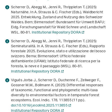
Scherrer D., Abegg M., Jenni R., Thrippleton T. (2025)
Naturnähe. In A. Strauss & C. Fischer (Eds.),
Waldbericht
2025. Entwicklung, Zustand und Nutzung des Schweizer
Waldes
. Bern; Birmensdorf: Bundesamt für Umwelt BAFU;
Eidg. Forschungsanstalt für Wald Schnee und Landschaft
WSL. 80-81.
Institutional Repository DORA
Scherrer D., Abegg M., Jenni R., Thrippleton T. (2025)
Seminaturalità. In A. Strauss & C. Fischer (Eds.),
Rapporto
forestale 2025. Evoluzione, stato e utilizzazione del bosco
svizzero
. Berna; Birmensdorf: Ufficio federale
dell'ambiente (UFAM); Istituto federale di ricerca per la
foresta, la neve e il paesaggio (WSL). 80-81.
Institutional Repository DORA
Vigués Jorba J., Scherrer D., Duchenne F., Zellweger F.,
Gossner M.M., Bollmann K. (2025) Differential responses
of taxonomic, functional and phylogenetic multi-taxa
diversity to environmental factors in temperate forest
ecosystems. Ecol. Indic.
178
, 113855 (11 pp.).
doi:10.1016/j.ecolind.2025.113855
Institutional Repository DORA