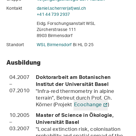
Kontakt
daniel.scherrer(at)wsl
.
ch
+41 44 739 2937
Eidg. Forschungsanstalt WSL
Zürcherstrasse 111
8903 Birmensdorf
Standort
WSL Birmensdorf
Bi HL D 25
Ausbildung
04.2007
Doktorarbeit am Botanischen
–
Institut der Universität Basel
07.2010
"Infra-red thermometry in alpine
terrain", Betreut durch Prof. Ch.
Körner (Projekt
Ecochange
)
10.2005
Master of Science in Ökologie,
–
Universität Basel
03.2007
"Local extinction risk, colonisation