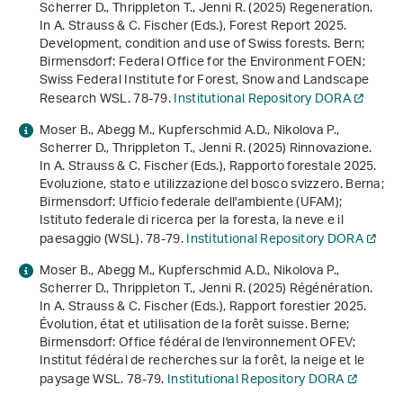
Scherrer D., Thrippleton T., Jenni R. (2025) Regeneration.
In A. Strauss & C. Fischer (Eds.),
Forest Report 2025.
Development, condition and use of Swiss forests
. Bern;
Birmensdorf: Federal Office for the Environment FOEN;
Swiss Federal Institute for Forest, Snow and Landscape
Research WSL. 78-79.
Institutional Repository DORA
Moser B., Abegg M., Kupferschmid A.D., Nikolova P.,
Scherrer D., Thrippleton T., Jenni R. (2025) Rinnovazione.
In A. Strauss & C. Fischer (Eds.),
Rapporto forestale 2025.
Evoluzione, stato e utilizzazione del bosco svizzero
. Berna;
Birmensdorf: Ufficio federale dell'ambiente (UFAM);
Istituto federale di ricerca per la foresta, la neve e il
paesaggio (WSL). 78-79.
Institutional Repository DORA
Moser B., Abegg M., Kupferschmid A.D., Nikolova P.,
Scherrer D., Thrippleton T., Jenni R. (2025) Régénération.
In A. Strauss & C. Fischer (Eds.),
Rapport forestier 2025.
Évolution, état et utilisation de la forêt suisse
. Berne;
Birmensdorf: Office fédéral de l'environnement OFEV;
Institut fédéral de recherches sur la forêt, la neige et le
paysage WSL. 78-79.
Institutional Repository DORA