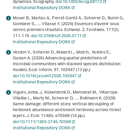
dynamics. Ecography.
doi:10.1002/ecog.08172
Institutional Repository DORA
Moser B., Martac A., Perret-Gentil A., Scherrer D., Burini G.,
Gombeer S., … Vitasse Y. (2026) Essences d'avenir sous
serres: premiers résultats. Schweiz. Z. Forstwes.
177
(2),
111-119.
doi:10.3188/szf.2026.0111
Institutional Repository DORA
Verdon V., Scherrer D., Malard L., Mod H., Yashiro E.,
Guisan A. (2026) Advancing spatial predictions of
microbial communities with stacked species distribution
models. Ecol. Inform.
97
, 103947 (12 pp.).
doi:10.1016/j.ecoinf.2026.103947
Institutional Repository DORA
Vigués Jorba J., Kükenbrink D., Mennerat M., Villarroya‐
Villalba L., Marty M., Scherrer D., … Bollmann K. (2026)
Same damage, different story: vertical decoupling of
herbivore abundance and beech herbivory across forest
layers. J. Ecol.
114
(6), e70368 (14 pp.).
doi:10.1111/1365-2745.70368
Institutional Repository DORA