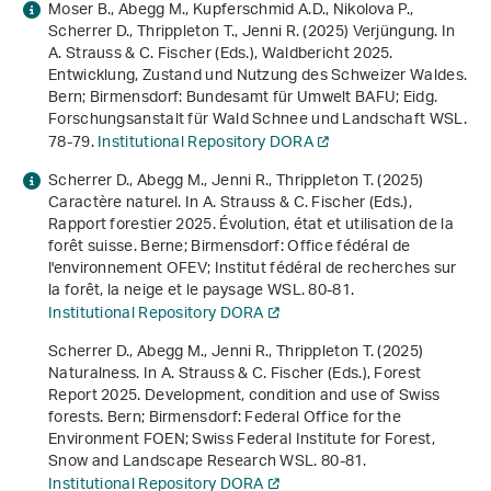
Moser B., Abegg M., Kupferschmid A.D., Nikolova P.,
Scherrer D., Thrippleton T., Jenni R. (2025) Verjüngung. In
A. Strauss & C. Fischer (Eds.),
Waldbericht 2025.
Entwicklung, Zustand und Nutzung des Schweizer Waldes
.
Bern; Birmensdorf: Bundesamt für Umwelt BAFU; Eidg.
Forschungsanstalt für Wald Schnee und Landschaft WSL.
78-79.
Institutional Repository DORA
Scherrer D., Abegg M., Jenni R., Thrippleton T. (2025)
Caractère naturel. In A. Strauss & C. Fischer (Eds.),
Rapport forestier 2025. Évolution, état et utilisation de la
forêt suisse
. Berne; Birmensdorf: Office fédéral de
l'environnement OFEV; Institut fédéral de recherches sur
la forêt, la neige et le paysage WSL. 80-81.
Institutional Repository DORA
Scherrer D., Abegg M., Jenni R., Thrippleton T. (2025)
Naturalness. In A. Strauss & C. Fischer (Eds.),
Forest
Report 2025. Development, condition and use of Swiss
forests
. Bern; Birmensdorf: Federal Office for the
Environment FOEN; Swiss Federal Institute for Forest,
Snow and Landscape Research WSL. 80-81.
Institutional Repository DORA