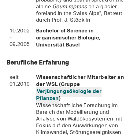
probability and spatial spread of the
alpine
Geum reptans
on a glacier
foreland in the Swiss Alps", Betreut
durch Prof. J. Stöcklin
10.2002
Bachelor of Science in
–
organismischer Biologie,
09.2005
Universität Basel
Berufliche Erfahrung
seit
Wissenschaftlicher Mitarbeiter an
01.2019
der WSL (Gruppe
Verjüngungsökologie der
Pflanzen
)
Wissenschaftliche Forschung im
Bereich der Modellierung und
Analyse von Waldökosystemen mit
Fokus auf den Auswirkungen von
Klimawandel, Störungsereignissen