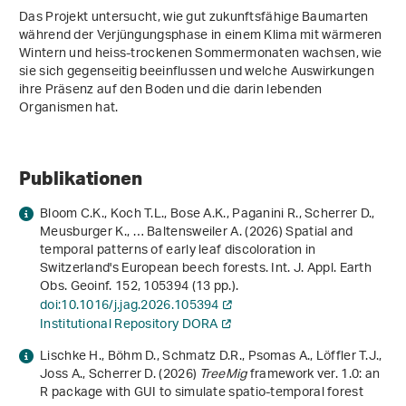
Das Projekt untersucht, wie gut zukunftsfähige Baumarten
während der Verjüngungsphase in einem Klima mit wärmeren
Wintern und heiss-trockenen Sommermonaten wachsen, wie
sie sich gegenseitig beeinflussen und welche Auswirkungen
ihre Präsenz auf den Boden und die darin lebenden
Organismen hat.
Publikationen
Bloom C.K., Koch T.L., Bose A.K., Paganini R., Scherrer D.,
Meusburger K., … Baltensweiler A. (2026) Spatial and
temporal patterns of early leaf discoloration in
Switzerland's European beech forests. Int. J. Appl. Earth
Obs. Geoinf.
152
, 105394 (13 pp.).
doi:10.1016/j.jag.2026.105394
Institutional Repository DORA
Lischke H., Böhm D., Schmatz D.R., Psomas A., Löffler T.J.,
Joss A., Scherrer D. (2026)
TreeMig
framework ver. 1.0: an
R package with GUI to simulate spatio‐temporal forest