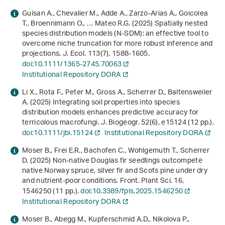
Guisan A., Chevalier M., Adde A., Zarzo-Arias A., Goicolea
T., Broennimann O., … Mateo R.G. (2025) Spatially nested
species distribution models (N-SDM): an effective tool to
overcome niche truncation for more robust inference and
projections. J. Ecol.
113
(7), 1588-1605.
doi:10.1111/1365-2745.70063
Institutional Repository DORA
Li X., Rota F., Peter M., Gross A., Scherrer D., Baltensweiler
A. (2025) Integrating soil properties into species
distribution models enhances predictive accuracy for
terricolous macrofungi. J. Biogeogr.
52
(6), e15124 (12 pp.).
doi:10.1111/jbi.15124
Institutional Repository DORA
Moser B., Frei E.R., Bachofen C., Wohlgemuth T., Scherrer
D. (2025) Non-native Douglas fir seedlings outcompete
native Norway spruce, silver fir and Scots pine under dry
and nutrient-poor conditions. Front. Plant Sci.
16
,
1546250 (11 pp.).
doi:10.3389/fpls.2025.1546250
Institutional Repository DORA
Moser B., Abegg M., Kupferschmid A.D., Nikolova P.,