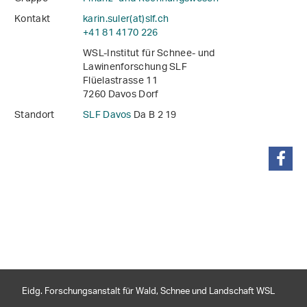
Kontakt
karin.suler(at)slf
.
ch
+41 81 4170 226
WSL-Institut für Schnee- und
Lawinenforschung SLF
Flüelastrasse 11
7260 Davos Dorf
Standort
SLF Davos
Da B 2 19
teilen
Eidg. Forschungsanstalt für Wald, Schnee und Landschaft WSL