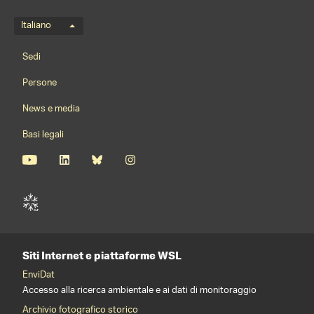
Menu della lingua
Italiano
Footernavigation
Sedi
Persone
News e media
Basi legali
Siti Internet e piattaforme WSL
EnviDat
Accesso alla ricerca ambientale e ai dati di monitoraggio
Archivio fotografico storico