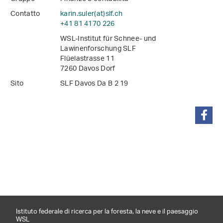
Contatto
karin.suler(at)slf
.
ch
+41 81 4170 226
WSL-Institut für Schnee- und
Lawinenforschung SLF
Flüelastrasse 11
7260 Davos Dorf
Sito
SLF Davos Da B 2 19
condividi
Istituto federale di ricerca per la foresta, la neve e il paesaggio
WSL