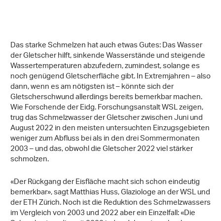
Download
Download
Download
Download
(jpg, 336 KB)
(jpg, 706 KB)
(jpg, 1 MB)
(jpg, 1 MB)
Download
Download
(jpeg, 823 KB)
(jpg, 567 KB)
Das starke Schmelzen hat auch etwas Gutes: Das Wasser
der Gletscher hilft, sinkende Wasserstände und steigende
Wassertemperaturen abzufedern, zumindest, solange es
noch genügend Gletscherfläche gibt. In Extremjahren – also
dann, wenn es am nötigsten ist – könnte sich der
Gletscherschwund allerdings bereits bemerkbar machen.
Wie Forschende der Eidg. Forschungsanstalt WSL zeigen,
trug das Schmelzwasser der Gletscher zwischen Juni und
August 2022 in den meisten untersuchten Einzugsgebieten
weniger zum Abfluss bei als in den drei Sommermonaten
2003 – und das, obwohl die Gletscher 2022 viel stärker
schmolzen.
«Der Rückgang der Eisfläche macht sich schon eindeutig
bemerkbar», sagt Matthias Huss, Glaziologe an der WSL und
der ETH Zürich. Noch ist die Reduktion des Schmelzwassers
im Vergleich von 2003 und 2022 aber ein Einzelfall: «Die