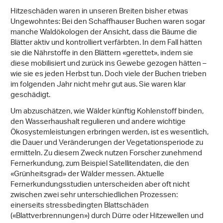
Hitzeschäden waren in unseren Breiten bisher etwas
Ungewohntes: Bei den Schaffhauser Buchen waren sogar
manche Waldökologen der Ansicht, dass die Bäume die
Blätter aktiv und kontrolliert verfärbten. In dem Fall hätten
sie die Nährstoffe in den Blättern «gerettet», indem sie
diese mobilisiert und zurück ins Gewebe gezogen hätten –
wie sie es jeden Herbst tun. Doch viele der Buchen trieben
im folgenden Jahr nicht mehr gut aus. Sie waren klar
geschädigt.
Um abzuschätzen, wie Wälder künftig Kohlenstoff binden,
den Wasserhaushalt regulieren und andere wichtige
Ökosystemleistungen erbringen werden, ist es wesentlich,
die Dauer und Veränderungen der Vegetationsperiode zu
ermitteln. Zu diesem Zweck nutzen Forscher zunehmend
Fernerkundung, zum Beispiel Satellitendaten, die den
«Grünheitsgrad» der Wälder messen. Aktuelle
Fernerkundungsstudien unterscheiden aber oft nicht
zwischen zwei sehr unterschiedlichen Prozessen:
einerseits stressbedingten Blattschäden
(«Blattverbrennungen») durch Dürre oder Hitzewellen und