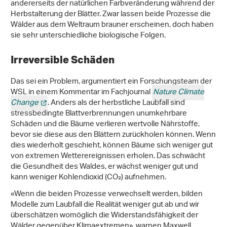
andererseits der natürlichen Farbveränderung während der
Herbstalterung der Blätter. Zwar lassen beide Prozesse die
Wälder aus dem Weltraum brauner erscheinen, doch haben
sie sehr unterschiedliche biologische Folgen.
Irreversible Schäden
Das sei ein Problem, argumentiert ein Forschungsteam der
WSL in einem Kommentar im Fachjournal
Nature Climate
Change
. Anders als der herbstliche Laubfall sind
stressbedingte Blattverbrennungen unumkehrbare
Schäden und die Bäume verlieren wertvolle Nährstoffe,
bevor sie diese aus den Blättern zurückholen können. Wenn
dies wiederholt geschieht, können Bäume sich weniger gut
von extremen Wetterereignissen erholen. Das schwächt
die Gesundheit des Waldes, er wächst weniger gut und
kann weniger Kohlendioxid (CO₂) aufnehmen.
«Wenn die beiden Prozesse verwechselt werden, bilden
Modelle zum Laubfall die Realität weniger gut ab und wir
überschätzen womöglich die Widerstandsfähigkeit der
Wälder gegenüber Klimaextremen», warnen Maxwell