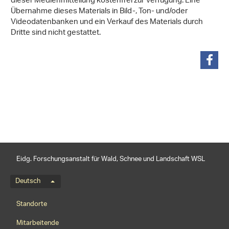
dieser Medienmitteilung kostenfrei zur Verfügung. Eine
Übernahme dieses Materials in Bild-, Ton- und/oder
Videodatenbanken und ein Verkauf des Materials durch
Dritte sind nicht gestattet.
teilen
Eidg. Forschungsanstalt für Wald, Schnee und Landschaft WSL
Sprachmenü
Deutsch
Footernavigation
Standorte
Mitarbeitende