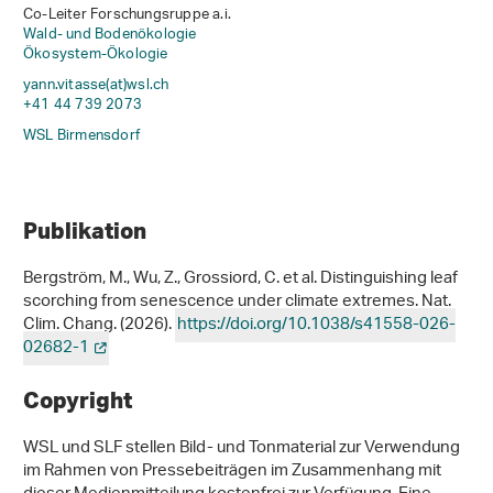
Co-Leiter Forschungsruppe a.i.
Wald- und Bodenökologie
Ökosystem-Ökologie
yann.vitasse(at)wsl
.
ch
+41 44 739 2073
WSL Birmensdorf
Publikation
Bergström, M., Wu, Z., Grossiord, C. et al. Distinguishing leaf
scorching from senescence under climate extremes. Nat.
Clim. Chang. (2026).
https://doi.org/10.1038/s41558-026-
02682-1
Copyright
WSL und SLF stellen Bild- und Tonmaterial zur Verwendung
im Rahmen von Pressebeiträgen im Zusammenhang mit