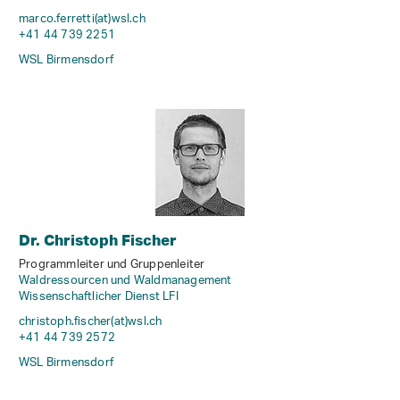
marco.ferretti(at)wsl
.
ch
+41 44 739 2251
WSL Birmensdorf
Dr. Christoph Fischer
Programmleiter und Gruppenleiter
Waldressourcen und Waldmanagement
Wissenschaftlicher Dienst LFI
christoph.fischer(at)wsl
.
ch
+41 44 739 2572
WSL Birmensdorf