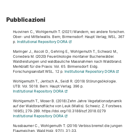
Pubblicazioni
Huovinen C., Wohlgemuth T. (2021)
Wandern, wo andere forschen.
Ober- und Mittelwallis
. Bern; Birmensdorf: Haupt Verlag; WSL. 367
p.
Institutional Repository DORA
Maringer J., Ascoli D., Gehring E., Wohlgemuth T., Schwarz M.,
Conedera M. (2020)
Feuerökologie montaner Buchenwälder.
Waldleistungen und waldbauliche Massnahmen nach Waldbrand
.
Merkblatt für die Praxis: Vol. 65. Birmensdorf: Eidg.
Forschungsanstalt WSL. 12 p.
Institutional Repository DORA
Wohlgemuth T., Jentsch A., Seidl R. (2019)
Störungsökologie
.
UTB: Vol. 5018. Bern: Haupt Verlag. 396 p.
Institutional Repository DORA
Wohlgemuth T., Moser B. (2018) Zehn Jahre Vegetationsdynamik
auf der Waldbrandfläche von Leuk (Wallis). Schweiz. Z. Forstwes.
169
(5), 279-289. https://doi.org/10.3188/szf.2018.0279
Institutional Repository DORA
Nussbaumer C., Wohlgemuth T. (2016) Verbiss bremst die jungen
Flaumeichen. Wald Holz.
97
(1), 31-33.