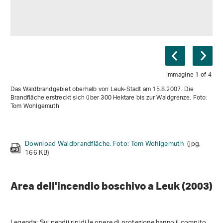
Immagine 1 of 4
Das Waldbrandgebiet oberhalb von Leuk-Stadt am 15.8.2007. Die
Epilobium angustifolium
Brandfläche erstreckt sich über 300 Hektare bis zur Waldgrenze. Foto:
Tom Wohlgemuth
Download Weidenroesli nach Waldbrand Foto: B. Moser
Download Bild: Thomas Wohlgemuth/WSL
(jpg, 1 MB)
Download Waldbrandfläche. Foto: Tom Wohlgemuth
Download I pioppi tremuli
(jpg, 8 MB)
(jpg,
(jpg, 125 KB)
166 KB)
Area dell'incendio boschivo a Leuk (2003)
Legenda: Sui pendii ripidi le opere di protezione hanno il compito