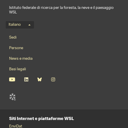
Istituto federale di ricerca per la foresta, la neve e il paesaggio
WSL
Menu della lingua
Italiano
Footernavigation
Sedi
Persone
News e media
Basi legali
Siti Internet e piattaforme WSL
EnviDat