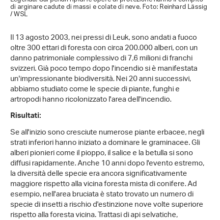
di arginare cadute di massi e colate di neve. Foto: Reinhard Lässig
/ WSL
Il 13 agosto 2003, nei pressi di Leuk, sono andati a fuoco
oltre 300 ettari di foresta con circa 200.000 alberi, con un
danno patrimoniale complessivo di 7,6 milioni di franchi
svizzeri. Già poco tempo dopo l'incendio si è manifestata
un'impressionante biodiversità. Nei 20 anni successivi,
abbiamo studiato come le specie di piante, funghi e
artropodi hanno ricolonizzato l'area dell'incendio.
Risultati:
Se all'inizio sono cresciute numerose piante erbacee, negli
strati inferiori hanno iniziato a dominare le graminacee. Gli
alberi pionieri come il pioppo, il salice e la betulla si sono
diffusi rapidamente. Anche 10 anni dopo l'evento estremo,
la diversità delle specie era ancora significativamente
maggiore rispetto alla vicina foresta mista di conifere. Ad
esempio, nell'area bruciata è stato trovato un numero di
specie di insetti a rischio d'estinzione nove volte superiore
rispetto alla foresta vicina. Trattasi di api selvatiche,