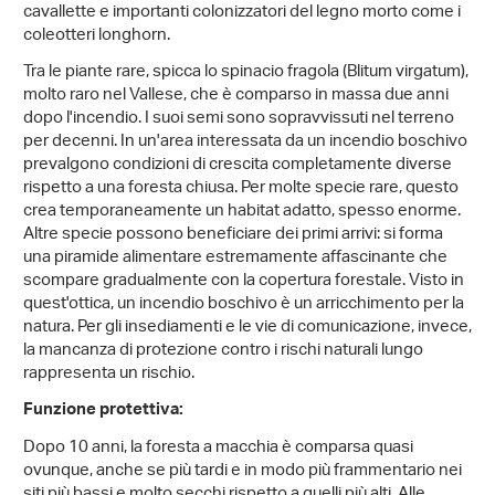
cavallette e importanti colonizzatori del legno morto come i
coleotteri longhorn.
Tra le piante rare, spicca lo spinacio fragola (Blitum virgatum),
molto raro nel Vallese, che è comparso in massa due anni
dopo l'incendio. I suoi semi sono sopravvissuti nel terreno
per decenni. In un'area interessata da un incendio boschivo
prevalgono condizioni di crescita completamente diverse
rispetto a una foresta chiusa. Per molte specie rare, questo
crea temporaneamente un habitat adatto, spesso enorme.
Altre specie possono beneficiare dei primi arrivi: si forma
una piramide alimentare estremamente affascinante che
scompare gradualmente con la copertura forestale. Visto in
quest'ottica, un incendio boschivo è un arricchimento per la
natura. Per gli insediamenti e le vie di comunicazione, invece,
la mancanza di protezione contro i rischi naturali lungo
rappresenta un rischio.
Funzione protettiva:
Dopo 10 anni, la foresta a macchia è comparsa quasi
ovunque, anche se più tardi e in modo più frammentario nei
siti più bassi e molto secchi rispetto a quelli più alti. Alle