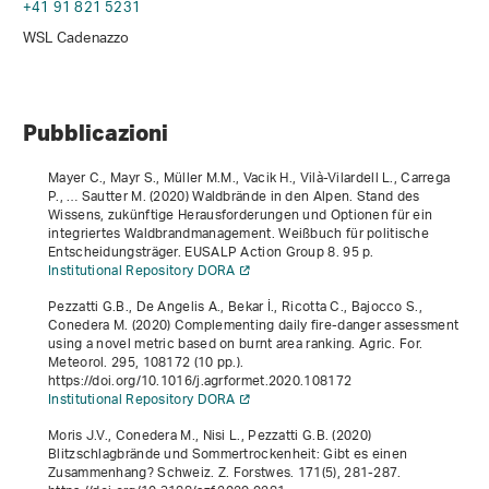
+41 91 821 5231
WSL Cadenazzo
Pubblicazioni
Mayer C., Mayr S., Müller M.M., Vacik H., Vilà-Vilardell L., Carrega
P., … Sautter M. (2020)
Waldbrände in den Alpen. Stand des
Wissens, zukünftige Herausforderungen und Optionen für ein
integriertes Waldbrandmanagement. Weißbuch für politische
Entscheidungsträger
. EUSALP Action Group 8. 95 p.
Institutional Repository DORA
Pezzatti G.B., De Angelis A., Bekar İ., Ricotta C., Bajocco S.,
Conedera M. (2020) Complementing daily fire-danger assessment
using a novel metric based on burnt area ranking. Agric. For.
Meteorol.
295
, 108172 (10 pp.).
https://doi.org/10.1016/j.agrformet.2020.108172
Institutional Repository DORA
Moris J.V., Conedera M., Nisi L., Pezzatti G.B. (2020)
Blitzschlagbrände und Sommertrockenheit: Gibt es einen
Zusammenhang? Schweiz. Z. Forstwes.
171
(5), 281-287.