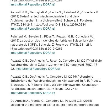
https://doi.org/10.3188/szf.2020.0281
Institutional Repository DORA
Pezzatti G.B., Bertogliati M., Gache S., Reinhard M., Conedera M.
(2019) Swissfire: technisch modernisiert und dank
Archivrecherchen inhaltlich erweitert. Schweiz. Z. Forstwes.
170
(5), 234-241. https://doi.org/10.3188/szf.2019.0234
Institutional Repository DORA
Reinhard M., Beyeler S., Plüss T., Pezzatti G.B., Conedera M.
(2019) La gestion des incendies de forêts en Suisse: la vision
nationale de l’OFEV. Schweiz. Z. Forstwes.
170
(5), 281-284.
https://doi.org/10.3188/szf.2019.0266
Institutional Repository DORA
Pezzatti G.B., De Angelis A., Ryser D., Conedera M. (2017) Wird die
Waldbrandgefahr in Zukunft zunehmen? Bündnerwald.
70
(2), 17-
22.
Institutional Repository DORA
Pezzatti G.B., De Angelis A., Conedera M. (2016) Potenzielle
Entwicklung der Waldbrandgefahr im Klimawandel. In A. R. Pluess,
S. Augustin, & P. Brang (Eds.),
Wald im Klimawandel. Grundlagen
für Adaptationsstrategien
. Bern: Haupt. 223-244.
Institutional Repository DORA
De Angelis A., Ricotta C., Conedera M., Pezzatti G.B. (2015)
Modelling the meteorological forest fire niche in heterogeneous