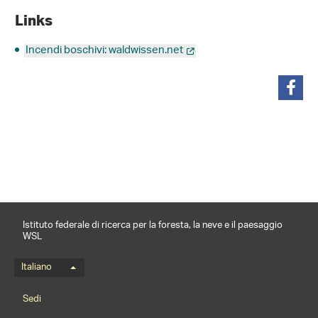
Links
Incendi boschivi: waldwissen.net
condividi
Istituto federale di ricerca per la foresta, la neve e il paesaggio
WSL
Menu della lingua
Italiano
Footernavigation
Sedi