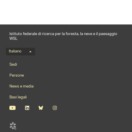
Istituto federale di ricerca per la foresta, la neve e il paesaggio
WSL
Menu della lingua
Italiano
Footernavigation
Sedi
Persone
News e media
Basi legali