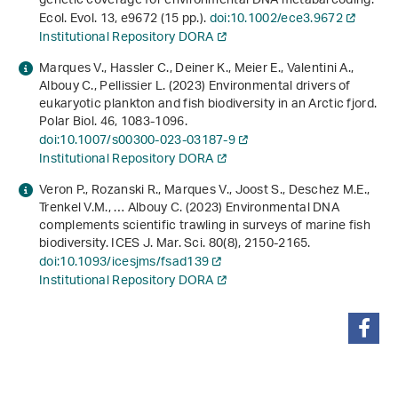
genetic coverage for environmental DNA metabarcoding.
Ecol. Evol.
13
, e9672 (15 pp.).
doi:10.1002/ece3.9672
Institutional Repository DORA
Marques V., Hassler C., Deiner K., Meier E., Valentini A.,
Albouy C., Pellissier L. (2023) Environmental drivers of
eukaryotic plankton and fish biodiversity in an Arctic fjord.
Polar Biol.
46
, 1083-1096.
doi:10.1007/s00300-023-03187-9
Institutional Repository DORA
Veron P., Rozanski R., Marques V., Joost S., Deschez M.E.,
Trenkel V.M., … Albouy C. (2023) Environmental DNA
complements scientific trawling in surveys of marine fish
biodiversity. ICES J. Mar. Sci.
80
(8), 2150-2165.
doi:10.1093/icesjms/fsad139
Institutional Repository DORA
condividi