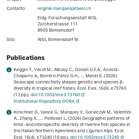
Contatto
virginie.marques(at)wsl
.
ch
Eidg. Forschungsanstalt WSL
Zürcherstrasse 111
8903 Birmensdorf
Sito
WSL Birmensdorf Bi
Publications
Keggin T., Vilcot M., Albouy C., Donati G.F.A., Acosta-
Chaparro A., Borrero-Pérez G.H., … Manel S. (2026)
Seascape connectivity shapes genetic and species β-
diversity in tropical reef fishes. Ecol. Evol.
16
(6), e73760
(12 pp.).
doi:10.1002/ece3.73760
Institutional Repository DORA
Kirschner D., Vance G., Marques V., Goralczyk M., Valentini
A., Zhang X., … Pellissier L. (2026) Geographic patterns of
intra- and interspecific diversity of riverine fish species in
the Italian Northern Apennines and Ligurian Alps. Ecol.
Evol.
16
(4), e73240 (16 pp.).
doi:10.1002/ece3.73240