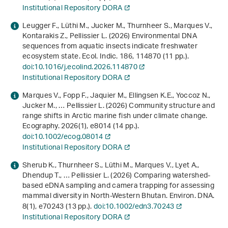
Institutional Repository DORA
Leugger F., Lüthi M., Jucker M., Thurnheer S., Marques V.,
Kontarakis Z., Pellissier L. (2026) Environmental DNA
sequences from aquatic insects indicate freshwater
ecosystem state. Ecol. Indic.
186
, 114870 (11 pp.).
doi:10.1016/j.ecolind.2026.114870
Institutional Repository DORA
Marques V., Fopp F., Jaquier M., Ellingsen K.E., Yoccoz N.,
Jucker M., … Pellissier L. (2026) Community structure and
range shifts in Arctic marine fish under climate change.
Ecography.
2026
(1), e8014 (14 pp.).
doi:10.1002/ecog.08014
Institutional Repository DORA
Sherub K., Thurnheer S., Lüthi M., Marques V., Lyet A.,
Dhendup T., … Pellissier L. (2026) Comparing watershed-
based eDNA sampling and camera trapping for assessing
mammal diversity in North-Western Bhutan. Environ. DNA.
8
(1), e70243 (13 pp.).
doi:10.1002/edn3.70243
Institutional Repository DORA