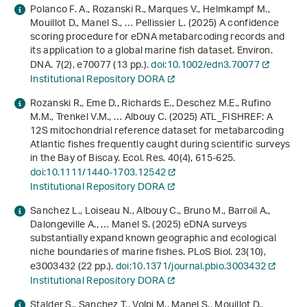
Polanco F. A., Rozanski R., Marques V., Helmkampf M.,
Mouillot D., Manel S., … Pellissier L. (2025) A confidence
scoring procedure for eDNA metabarcoding records and
its application to a global marine fish dataset. Environ.
DNA.
7
(2), e70077 (13 pp.).
doi:10.1002/edn3.70077
Institutional Repository DORA
Rozanski R., Eme D., Richards E., Deschez M.E., Rufino
M.M., Trenkel V.M., … Albouy C. (2025) ATL_FISHREF: A
12S mitochondrial reference dataset for metabarcoding
Atlantic fishes frequently caught during scientific surveys
in the Bay of Biscay. Ecol. Res.
40
(4), 615-625.
doi:10.1111/1440-1703.12542
Institutional Repository DORA
Sanchez L., Loiseau N., Albouy C., Bruno M., Barroil A.,
Dalongeville A., … Manel S. (2025) eDNA surveys
substantially expand known geographic and ecological
niche boundaries of marine fishes. PLoS Biol.
23
(10),
e3003432 (22 pp.).
doi:10.1371/journal.pbio.3003432
Institutional Repository DORA
Stalder S., Sanchez T., Volpi M., Manel S., Mouillot D.,