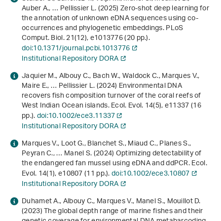
Auber A., … Pellissier L. (2025) Zero-shot deep learning for
the annotation of unknown eDNA sequences using co-
occurrences and phylogenetic embeddings. PLoS
Comput. Biol.
21
(12), e1013776 (20 pp.).
doi:10.1371/journal.pcbi.1013776
Institutional Repository DORA
Jaquier M., Albouy C., Bach W., Waldock C., Marques V.,
Maire E., … Pellissier L. (2024) Environmental DNA
recovers fish composition turnover of the coral reefs of
West Indian Ocean islands. Ecol. Evol.
14
(5), e11337 (16
pp.).
doi:10.1002/ece3.11337
Institutional Repository DORA
Marques V., Loot G., Blanchet S., Miaud C., Planes S.,
Peyran C., … Manel S. (2024) Optimizing detectability of
the endangered fan mussel using eDNA and ddPCR. Ecol.
Evol.
14
(1), e10807 (11 pp.).
doi:10.1002/ece3.10807
Institutional Repository DORA
Duhamet A., Albouy C., Marques V., Manel S., Mouillot D.
(2023) The global depth range of marine fishes and their