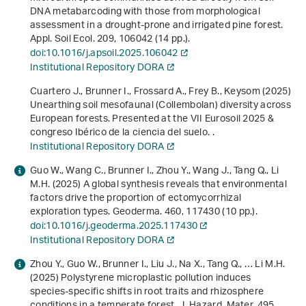
DNA metabarcoding with those from morphological
assessment in a drought-prone and irrigated pine forest.
Appl. Soil Ecol.
209
, 106042 (14 pp.).
doi:10.1016/j.apsoil.2025.106042
Institutional Repository DORA
Cuartero J., Brunner I., Frossard A., Frey B., Keysom (2025)
Unearthing soil mesofaunal (Collembolan) diversity across
European forests. Presented at the VII Eurosoil 2025 &
congreso Ibérico de la ciencia del suelo. .
Institutional Repository DORA
Guo W., Wang C., Brunner I., Zhou Y., Wang J., Tang Q., Li
M.H. (2025) A global synthesis reveals that environmental
factors drive the proportion of ectomycorrhizal
exploration types. Geoderma.
460
, 117430 (10 pp.).
doi:10.1016/j.geoderma.2025.117430
Institutional Repository DORA
Zhou Y., Guo W., Brunner I., Liu J., Na X., Tang Q., … Li M.H.
(2025) Polystyrene microplastic pollution induces
species-specific shifts in root traits and rhizosphere
conditions in a temperate forest. J. Hazard. Mater.
495
,