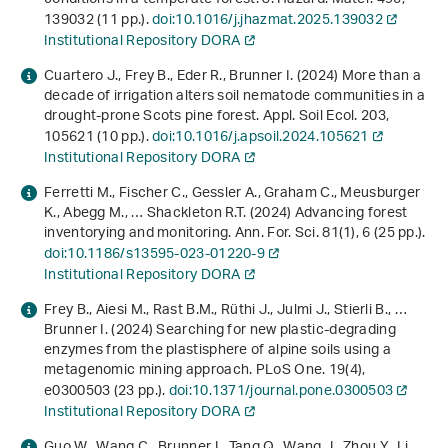
139032 (11 pp.).
doi:10.1016/j.jhazmat.2025.139032
Institutional Repository DORA
Cuartero J., Frey B., Eder R., Brunner I. (2024) More than a
decade of irrigation alters soil nematode communities in a
drought-prone Scots pine forest. Appl. Soil Ecol.
203
,
105621 (10 pp.).
doi:10.1016/j.apsoil.2024.105621
Institutional Repository DORA
Ferretti M., Fischer C., Gessler A., Graham C., Meusburger
K., Abegg M., … Shackleton R.T. (2024) Advancing forest
inventorying and monitoring. Ann. For. Sci.
81
(1), 6 (25 pp.).
doi:10.1186/s13595-023-01220-9
Institutional Repository DORA
Frey B., Aiesi M., Rast B.M., Rüthi J., Julmi J., Stierli B., …
Brunner I. (2024) Searching for new plastic-degrading
enzymes from the plastisphere of alpine soils using a
metagenomic mining approach. PLoS One.
19
(4),
e0300503 (23 pp.).
doi:10.1371/journal.pone.0300503
Institutional Repository DORA
Guo W., Wang C., Brunner I., Tang Q., Wang J., Zhou Y., Li