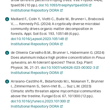
show different patterns in dying trees. Tree Physiol.
44
(4),
tpae036 (10 pp.).
doi:10.1093/treephys/tpae036
Institutional Repository DORA
Maillard F., Colin Y., Viotti C., Buée M., Brunner I., Brabcová
V., … Kennedy P.G. (2024) A cryptically diverse microbial
community drives organic matter decomposition in
forests. Appl. Soil Ecol.
193
, 105148 (6 pp.).
doi:10.1016/j.apsoil.2023.105148
Institutional Repository DORA
de Oliveira Carvalho B.M., Brunner I., Habermann G. (2024)
Does aluminum induce high proline concentration in
Pinus
sylvestris
, an Al-tolerant species? Theor. Exp. Plant
Physiol.
36
, 21-31.
doi:10.1007/s40626-023-00302-3
Institutional Repository DORA
Arraiano-Castilho R., Bidartondo M.I., Niskanen T., Brunner
I., Zimmermann S., Senn-Irlet B., … Suz L.M. (2023)
Climatic shifts threaten alpine mycorrhizal communities
above the treeline. Fungal Ecol.
67
, 101300 (12 pp.).
doi:10.1016/j.funeco.2023.101300
Institutional Repository DORA