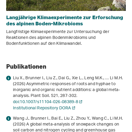
Langjährige Klimaexperimente zur Erforschung
des alpinen Boden-Mikrobioms
Langfristige Klimaexperimente zur Untersuchung der
Reaktionen des alpinen Bodenmikrobioms und
Bodenfunktionen auf den Klimawandel.
Publikationen
Liu X., Brunner I., Liu Z., Dai G., Xie L., Leng M.K., … Li M.H.
(2026) Asymmetric responses of roots and hyphae to
inorganic and organic nutrient additions: a global meta-
analysis. Plant Soil.
521
, 287-302.
doi:10.1007/s11104-026-08389-8
Institutional Repository DORA
Wang J., Brunner I., Bai E., Liu Z., Zhou Y., Wang C., Li M.H.
(2026) A global meta-analysis of snowpack changes on
soil carbon and nitrogen cycling and greenhouse gas