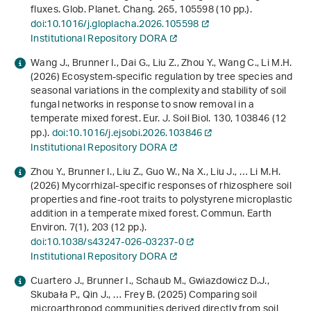
fluxes. Glob. Planet. Chang.
265
, 105598 (10 pp.).
doi:10.1016/j.gloplacha.2026.105598
Institutional Repository DORA
Wang J., Brunner I., Dai G., Liu Z., Zhou Y., Wang C., Li M.H.
(2026) Ecosystem-specific regulation by tree species and
seasonal variations in the complexity and stability of soil
fungal networks in response to snow removal in a
temperate mixed forest. Eur. J. Soil Biol.
130
, 103846 (12
pp.).
doi:10.1016/j.ejsobi.2026.103846
Institutional Repository DORA
Zhou Y., Brunner I., Liu Z., Guo W., Na X., Liu J., … Li M.H.
(2026) Mycorrhizal-specific responses of rhizosphere soil
properties and fine-root traits to polystyrene microplastic
addition in a temperate mixed forest. Commun. Earth
Environ.
7
(1), 203 (12 pp.).
doi:10.1038/s43247-026-03237-0
Institutional Repository DORA
Cuartero J., Brunner I., Schaub M., Gwiazdowicz D.J.,
Skubała P., Qin J., … Frey B. (2025) Comparing soil
microarthropod communities derived directly from soil