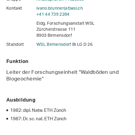
Kontakt
ivano.brunner(at)wsl
.
ch
+41 44 739 2284
Eidg. Forschungsanstalt WSL
Zürcherstrasse 111
8903 Birmensdorf
Standort
WSL Birmensdorf
Bi LG D 26
Funktion
Leiter der Forschungseinheit "Waldböden und
Biogeochemie"
Ausbildung
1982: dipl. Natw. ETH Zürich
1987: Dr. sc. nat. ETH Zürich