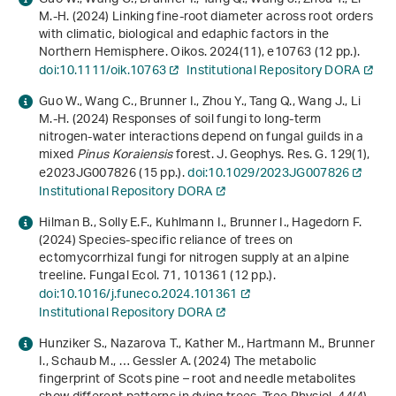
M.‐H. (2024) Linking fine‐root diameter across root orders
with climatic, biological and edaphic factors in the
Northern Hemisphere. Oikos.
2024
(11), e10763 (12 pp.).
doi:10.1111/oik.10763
Institutional Repository DORA
Guo W., Wang C., Brunner I., Zhou Y., Tang Q., Wang J., Li
M.‐H. (2024) Responses of soil fungi to long‐term
nitrogen‐water interactions depend on fungal guilds in a
mixed
Pinus Koraiensis
forest. J. Geophys. Res. G.
129
(1),
e2023JG007826 (15 pp.).
doi:10.1029/2023JG007826
Institutional Repository DORA
Hilman B., Solly E.F., Kuhlmann I., Brunner I., Hagedorn F.
(2024) Species-specific reliance of trees on
ectomycorrhizal fungi for nitrogen supply at an alpine
treeline. Fungal Ecol.
71
, 101361 (12 pp.).
doi:10.1016/j.funeco.2024.101361
Institutional Repository DORA
Hunziker S., Nazarova T., Kather M., Hartmann M., Brunner
I., Schaub M., … Gessler A. (2024) The metabolic
fingerprint of Scots pine – root and needle metabolites