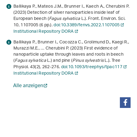
Ballikaya P., Mateos J.M., Brunner I., Kaech A., Cherubini P.
(2023) Detection of silver nanoparticles inside leaf of
European beech (
Fagus sylvatica
L.). Front. Environ. Sci.
10
, 1107005 (6 pp.).
doi:10.3389/fenvs.2022.1107005
Institutional Repository DORA
Ballikaya P., Brunner I., Cocozza C., Grolimund D., Kaegi R.,
Murazzi M.E., … Cherubini P. (2023) First evidence of
nanoparticle uptake through leaves and roots in beech
(
Fagus sylvatica
L.) and pine (
Pinus sylvestris
L.). Tree
Physiol.
43
(2), 262-276.
doi:10.1093/treephys/tpac117
Institutional Repository DORA
Alle anzeigen
teilen