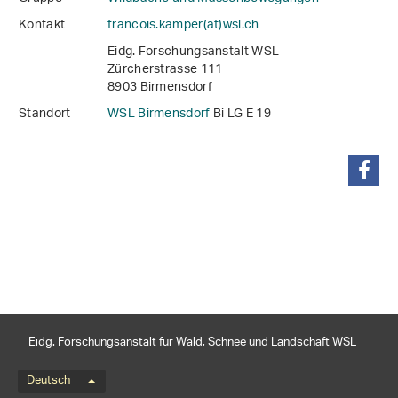
Kontakt
francois.kamper(at)wsl
.
ch
Eidg. Forschungsanstalt WSL
Zürcherstrasse 111
8903 Birmensdorf
Standort
WSL Birmensdorf
Bi LG E 19
teilen
Eidg. Forschungsanstalt für Wald, Schnee und Landschaft WSL
Sprachmenü
Deutsch