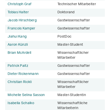
Christoph Graf
Technischer Mitarbeiter
Tobias Halter
Doktorand
Jacob Hirschberg
Gastwissenschafter
Francois Kamper
Gastwissenschafter
Jiahui Kang
PostDoc
Aaron Künzli
Master-Student
Brian McArdell
Wissenschaftlicher
Mitarbeiter
Patrick Paitz
Gastwissenschafter
Dieter Rickenmann
Gastwissenschafter
Christian Rickli
Wissenschaftlicher
Mitarbeiter
Michelle Selina Sasson
Master-Studentin
Isabella Schalko
Wissenschaftliche
Mitarbeiterin