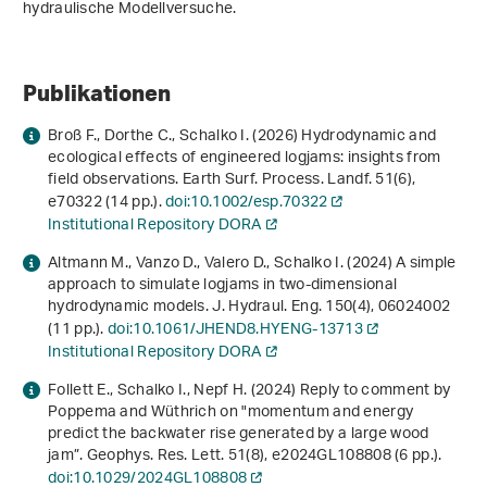
hydraulische Modellversuche.
Publikationen
Broß F., Dorthe C., Schalko I. (2026) Hydrodynamic and
ecological effects of engineered logjams: insights from
field observations. Earth Surf. Process. Landf.
51
(6),
e70322 (14 pp.).
doi:10.1002/esp.70322
Institutional Repository DORA
Altmann M., Vanzo D., Valero D., Schalko I. (2024) A simple
approach to simulate logjams in two-dimensional
hydrodynamic models. J. Hydraul. Eng.
150
(4), 06024002
(11 pp.).
doi:10.1061/JHEND8.HYENG-13713
Institutional Repository DORA
Follett E., Schalko I., Nepf H. (2024) Reply to comment by
Poppema and Wüthrich on "momentum and energy
predict the backwater rise generated by a large wood
jam”. Geophys. Res. Lett.
51
(8), e2024GL108808 (6 pp.).
doi:10.1029/2024GL108808