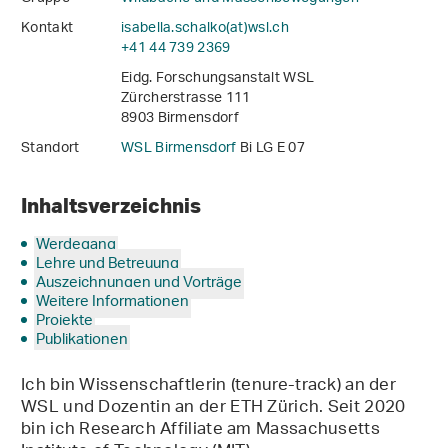
Kontakt
isabella.schalko(at)wsl
.
ch
+41 44 739 2369
Eidg. Forschungsanstalt WSL
Zürcherstrasse 111
8903 Birmensdorf
Standort
WSL Birmensdorf
Bi LG E 07
Inhaltsverzeichnis
Werdegang
Lehre und Betreuung
Auszeichnungen und Vorträge
Weitere Informationen
Projekte
Publikationen
Ich bin Wissenschaftlerin (tenure-track) an der
WSL und Dozentin an der ETH Zürich. Seit 2020
bin ich Research Affiliate am Massachusetts