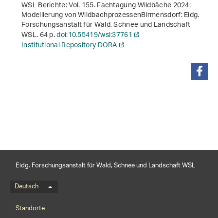
WSL Berichte: Vol. 155.
Fachtagung Wildbäche 2024:
Modellierung von Wildbachprozessen
Birmensdorf: Eidg.
Forschungsanstalt für Wald, Schnee und Landschaft
WSL. 64 p.
doi:10.55419/wsl:37761
Institutional Repository DORA
teilen
Eidg. Forschungsanstalt für Wald, Schnee und Landschaft WSL
Sprachmenü
Deutsch
Footernavigation
Standorte