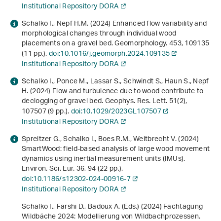
Institutional Repository DORA
Schalko I., Nepf H.M. (2024) Enhanced flow variability and
morphological changes through individual wood
placements on a gravel bed. Geomorphology.
453
, 109135
(11 pp.).
doi:10.1016/j.geomorph.2024.109135
Institutional Repository DORA
Schalko I., Ponce M., Lassar S., Schwindt S., Haun S., Nepf
H. (2024) Flow and turbulence due to wood contribute to
declogging of gravel bed. Geophys. Res. Lett.
51
(2),
107507 (9 pp.).
doi:10.1029/2023GL107507
Institutional Repository DORA
Spreitzer G., Schalko I., Boes R.M., Weitbrecht V. (2024)
SmartWood: field-based analysis of large wood movement
dynamics using inertial measurement units (IMUs).
Environ. Sci. Eur.
36
, 94 (22 pp.).
doi:10.1186/s12302-024-00916-7
Institutional Repository DORA
Schalko I., Farshi D., Badoux A. (Eds.) (2024)
Fachtagung
Wildbäche 2024: Modellierung von Wildbachprozessen
.