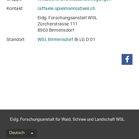
Kontakt
raffaele.spielmann(at)wsl
.
ch
Eidg. Forschungsanstalt WSL
Zürcherstrasse 111
8903 Birmensdorf
Standort
WSL Birmensdorf
Bi LG D 01
teilen
Eidg. Forschungsanstalt für Wald, Schnee und Landschaft WSL
Sprachmenü
Deutsch