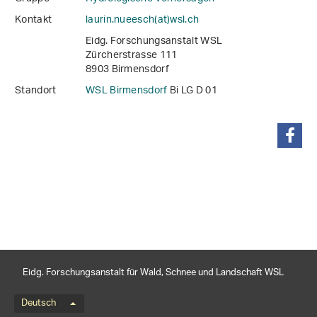
Kontakt
laurin.nueesch(at)wsl
.
ch
Eidg. Forschungsanstalt WSL
Zürcherstrasse 111
8903 Birmensdorf
Standort
WSL Birmensdorf
Bi LG D 01
teilen
Eidg. Forschungsanstalt für Wald, Schnee und Landschaft WSL
Sprachmenü
Deutsch