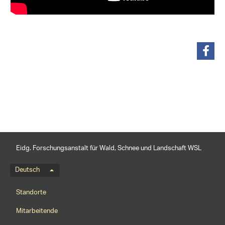
teilen
Eidg. Forschungsanstalt für Wald, Schnee und Landschaft WSL
Sprachmenü
Deutsch
Footernavigation
Standorte
Mitarbeitende