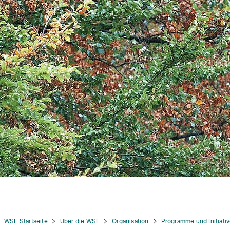
me
tion
WSL Startseite
Über die WSL
Organisation
Programme und Initiati