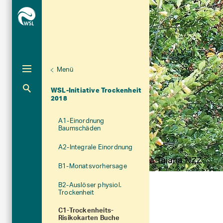
Menü
Abgeschlossene Program
WSL-Initiative Trockenheit
Unternaviga
und Grossprojekte
Aktuelle Navigation
2018
A1-Einordnung
Baumschäden
A2-Integrale Einordnung
B1-Monatsvorhersage
B2-Auslöser physiol.
Trockenheit
C1-Trockenheits-
Risikokarten Buche