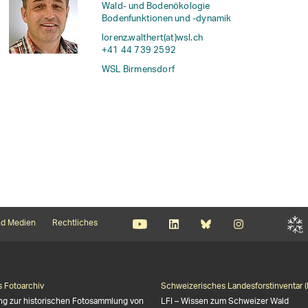
Wald- und Bodenökologie
Bodenfunktionen und -dynamik
lorenz.walthert(at)wsl
.
ch
+41 44 739 2592
WSL Birmensdorf
d Medien
Rechtliches
s Fotoarchiv
Schweizerisches Landesforstinventar (
ng zur historischen Fotosammlung von
LFI – Wissen zum Schweizer Wald