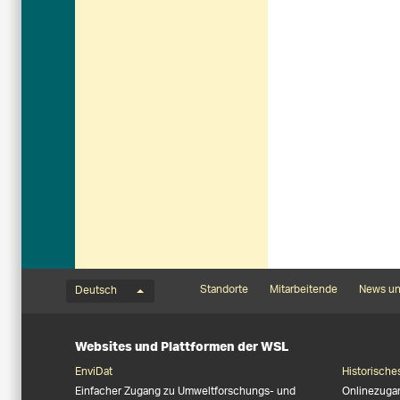
Sprachmenü
Footernavigation
Standorte
Mitarbeitende
News un
Deutsch
Websites und Plattformen der WSL
EnviDat
Historische
Einfacher Zugang zu Umweltforschungs- und
Onlinezuga