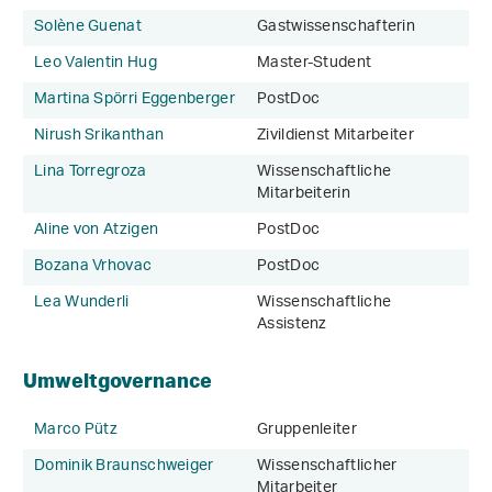
Solène Guenat
Gastwissenschafterin
Leo Valentin Hug
Master-Student
Martina Spörri Eggenberger
PostDoc
Nirush Srikanthan
Zivildienst Mitarbeiter
Lina Torregroza
Wissenschaftliche
Mitarbeiterin
Aline von Atzigen
PostDoc
Bozana Vrhovac
PostDoc
Lea Wunderli
Wissenschaftliche
Assistenz
Umweltgovernance
Marco Pütz
Gruppenleiter
Dominik Braunschweiger
Wissenschaftlicher
Mitarbeiter