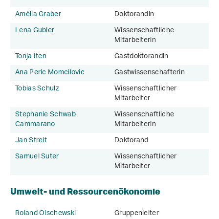
Amélia Graber
Doktorandin
Lena Gubler
Wissenschaftliche
Mitarbeiterin
Tonja Iten
Gastdoktorandin
Ana Peric Momcilovic
Gastwissenschafterin
Tobias Schulz
Wissenschaftlicher
Mitarbeiter
Stephanie Schwab
Wissenschaftliche
Cammarano
Mitarbeiterin
Jan Streit
Doktorand
Samuel Suter
Wissenschaftlicher
Mitarbeiter
Umwelt- und Ressourcenökonomie
Roland Olschewski
Gruppenleiter